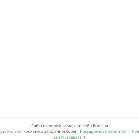
Сайт створений на маркетплейсі
Prom.ua
KALAMANSI - магазин оригінальної косметики з Південної Кореї |
Поскаржитися на контент
|
Пол
Select Language
▼