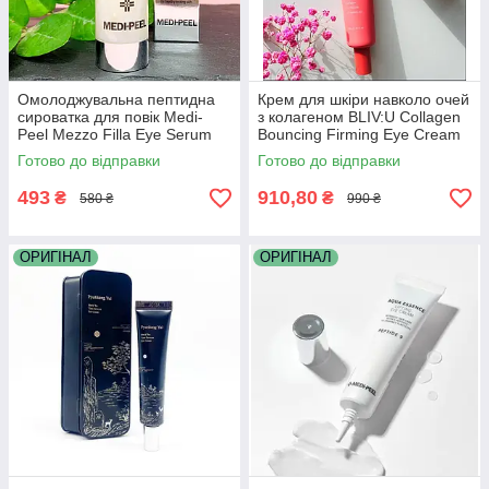
Омолоджувальна пептидна
Крем для шкіри навколо очей
сироватка для повік Medi-
з колагеном BLIV:U Collagen
Peel Mezzo Filla Eye Serum
Bouncing Firming Eye Cream
30 мл
30 ml
Готово до відправки
Готово до відправки
493
910,80
₴
₴
580 ₴
990 ₴
ОРИГІНАЛ
ОРИГІНАЛ