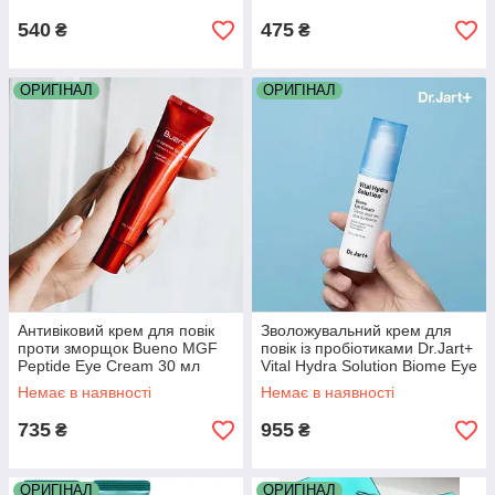
540
475
₴
₴
ОРИГІНАЛ
ОРИГІНАЛ
Антивіковий крем для повік
Зволожувальний крем для
проти зморщок Bueno MGF
повік із пробіотиками Dr.Jart+
Peptide Eye Cream 30 мл
Vital Hydra Solution Biome Eye
Cream 20 мл
Немає в наявності
Немає в наявності
735
955
₴
₴
ОРИГІНАЛ
ОРИГІНАЛ