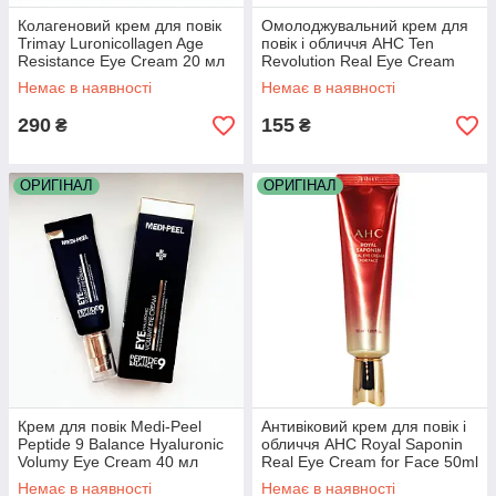
Колагеновий крем для повік
Омолоджувальний крем для
Trimay Luronicollagen Age
повік і обличчя AHC Ten
Resistance Eye Cream 20 мл
Revolution Real Eye Cream
For Face 12 ml
Немає в наявності
Немає в наявності
290
155
₴
₴
ОРИГІНАЛ
ОРИГІНАЛ
Крем для повік Medi-Peel
Антивіковий крем для повік і
Peptide 9 Balance Hyaluronic
обличчя AHC Royal Saponin
Volumy Eye Cream 40 мл
Real Eye Cream for Face 50ml
Немає в наявності
Немає в наявності