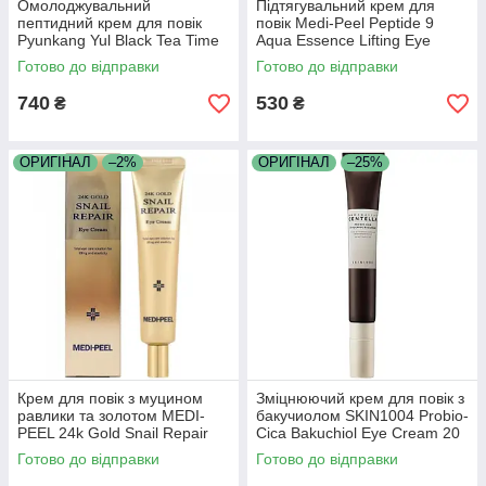
Омолоджувальний
Підтягувальний крем для
пептидний крем для повік
повік Medi-Peel Peptide 9
Pyunkang Yul Black Tea Time
Aqua Essence Lifting Eye
Reverse Eye Cream 25 мл
Cream 40 мл
Готово до відправки
Готово до відправки
740
530
₴
₴
ОРИГІНАЛ
–2%
ОРИГІНАЛ
–25%
Крем для повік з муцином
Зміцнюючий крем для повік з
равлики та золотом MEDI-
бакучиолом SKIN1004 Probio-
PEEL 24k Gold Snail Repair
Cica Bakuchiol Eye Cream 20
Eye Cream 40 мл
мл
Готово до відправки
Готово до відправки