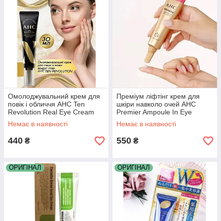
Омолоджувальний крем для
Преміум ліфтінг крем для
повік і обличчя AHC Ten
шкіри навколо очей AHC
Revolution Real Eye Cream
Premier Ampoule In Eye
For Face 30мл
Cream Core Lifting 6 Collagen
Немає в наявності
Немає в наявності
40 мл
440
550
₴
₴
ОРИГІНАЛ
ОРИГІНАЛ