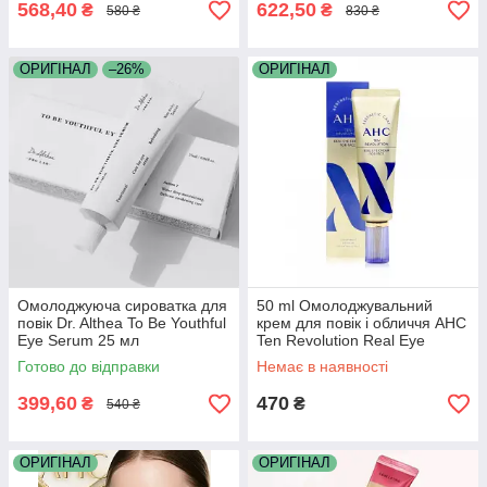
568,40
622,50
₴
₴
580 ₴
830 ₴
ОРИГІНАЛ
–26%
ОРИГІНАЛ
Омолоджуюча сироватка для
50 ml Омолоджувальний
повік Dr. Althea To Be Youthful
крем для повік і обличчя AHC
Eye Serum 25 мл
Ten Revolution Real Eye
Cream For Face 50 ml
Готово до відправки
Немає в наявності
399,60
470
₴
₴
540 ₴
ОРИГІНАЛ
ОРИГІНАЛ