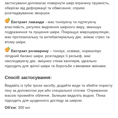
застосуванні допомагає повернути шкірі втрачену пружність,
оберігає від деформації та обвисання, сприяє
розгладжуванню зморшок.
Екстракт лаванди
- має тонізуючу та підтягуючу
властивість, регулює виділення шкірного жиру, зменшує
подразнення та лущення шкіри. Покращує мікроциркуляцію,
має протизапальну та антибактеріальну дію, знімає стрес та
втому шкіри.
Екстракт розмарину
– тонізує, освіжає, нормалізує
ліпідний баланс шкіри, розгладжує її рельєф, має
омолоджуючу дію, зміцнює стінки капілярів, ідеально
підходить для зрілої шкіри та боротьби з віковими змінами.
Спосіб застосування:
Видавіть із туби трохи засобу, додайте води та збийте пористу
піну за допомогою рук або спеціальної сіточки. Отриманою
масою промийте обличчя. Залишки видаліть водою. Пінка
підходить для щоденного догляду за шкірою.
Об'єм:
300 мл