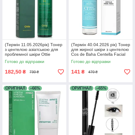
(Термін 11.05.2026рік) Тонер
(Термін 40.04.2026 рік) Тонер
з центелою азіатською для
для жирної шкіри з центелою
проблемної шкіри Ottie
Cos de Baha Centella Facial
Cicacera 83 Solution Toner
Toner 200 мл
Готово до відправки
Готово до відправки
200мл
182,50
141
₴
₴
730 ₴
470 ₴
ОРИГІНАЛ
–66%
ОРИГІНАЛ
–65%