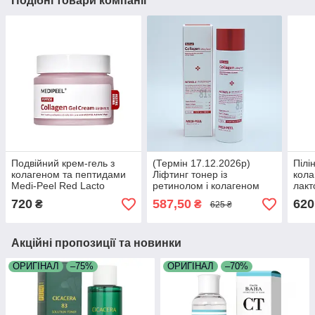
Подібні товари компанії
Подвійний крем-гель з
(Термін 17.12.2026р)
Пілі
колагеном та пептидами
Ліфтинг тонер із
кола
Medi-Peel Red Lacto
ретинолом і колагеном
лакт
Collagen Hydro Gel Cream
Medi-Peel Retinol Collagen
Peel
720
587,50
620
₴
₴
625 ₴
80 мл
Lifting Toner 150 мл
Konj
Акційні пропозиції та новинки
ОРИГІНАЛ
–75%
ОРИГІНАЛ
–70%