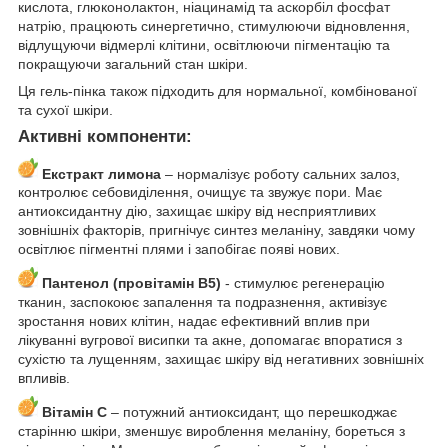
кислота, глюконолактон, ніацинамід та аскорбіл фосфат
натрію, працюють синергетично, стимулюючи відновлення,
відлущуючи відмерлі клітини, освітлюючи пігментацію та
покращуючи загальний стан шкіри.
Ця гель-пінка також підходить для нормальної, комбінованої
та сухої шкіри.
Активні компоненти:
Екстракт лимона
– нормалізує роботу сальних залоз,
контролює себовиділення, очищує та звужує пори. Має
антиоксидантну дію, захищає шкіру від несприятливих
зовнішніх факторів, пригнічує синтез меланіну, завдяки чому
освітлює пігментні плями і запобігає появі нових.
Пантенол (провітамін В5)
- стимулює регенерацію
тканин, заспокоює запалення та подразнення, активізує
зростання нових клітин, надає ефективний вплив при
лікуванні вугрової висипки та акне, допомагає впоратися з
сухістю та лущенням, захищає шкіру від негативних зовнішніх
впливів.
Вітамін С
– потужний антиоксидант, що перешкоджає
старінню шкіри, зменшує вироблення меланіну, бореться з