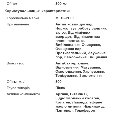
Об`єм
300 мл
Користувальницькі характеристики
Торговельна марка
MEDI-PEEL
Призначення
Антивіковий догляд,
Нормалізує роботу сальних
залоз, Від мімічних
зморщок, Від пігментних
плям і постакне,
Вибілювання, Очищення,
Очищення пор,
Протизапальний, Звуження
пор, Зволоження, Зміцнення
Властивості
Антибактеріальне,
Відновлення, Матування,
Омолодження, Харчування,
Тонізування, Зволоження
Об'єм, мл/г
300
Група товарів
Пінка
Активні компоненти
Аргінін, Вітамін С,
Гідролізований колаген,
Колаген, Лаванда, ефірне
масло лимона, Ніацинамід,
Пантенол, Токоферол