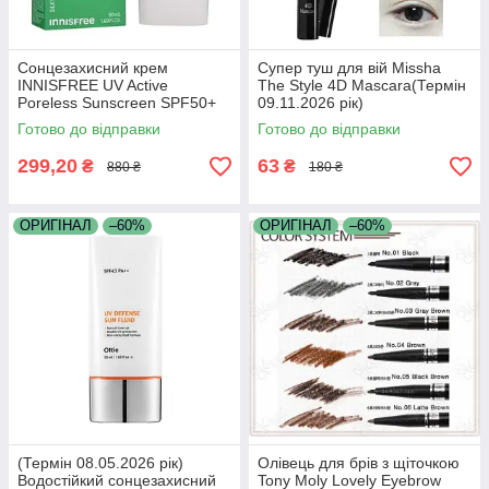
Сонцезахисний крем
Супер туш для вій Missha
INNISFREE UV Active
The Style 4D Mascara(Термін
Poreless Sunscreen SPF50+
09.11.2026 рік)
PA (Термін 22.06.2026 р)
Готово до відправки
Готово до відправки
299,20
63
₴
₴
880 ₴
180 ₴
ОРИГІНАЛ
–60%
ОРИГІНАЛ
–60%
(Термін 08.05.2026 рік)
Олівець для брів з щіточкою
Водостійкий сонцезахисний
Tony Moly Lovely Eyebrow