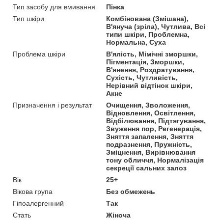
Тип засобу для вмивання
Пінка
Тип шкіри
Комбінована (Змішана),
В'януча (зріла), Чутлива, Всі
типи шкіри, Проблемна,
Нормальна, Суха
Проблема шкіри
В'ялість, Мімічні зморшки,
Пігментація, Зморшки,
В'янення, Роздратування,
Сухість, Чутливість,
Нерівний відтінок шкіри,
Акне
Призначення і результат
Очищення, Зволоження,
Відновлення, Освітлення,
Відбілювання, Підтягування,
Звуження пор, Регенерація,
Зняття запалення, Зняття
подразнення, Пружність,
Зміцнення, Вирівнювання
тону обличчя, Нормалізація
секреції сальних залоз
Вік
25+
Вікова група
Без обмежень
Гіпоалергенний
Так
Стать
Жіноча