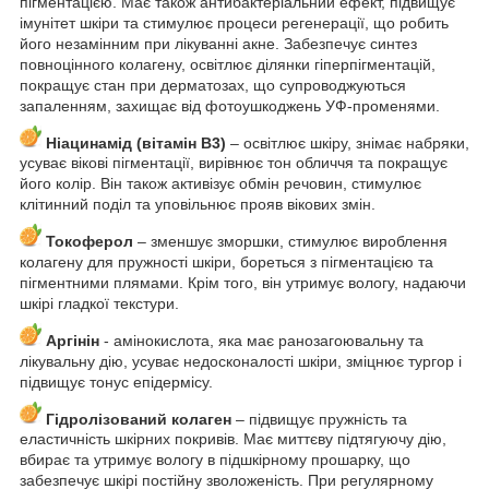
пігментацією. Має також антибактеріальний ефект, підвищує
імунітет шкіри та стимулює процеси регенерації, що робить
його незамінним при лікуванні акне. Забезпечує синтез
повноцінного колагену, освітлює ділянки гіперпігментацій,
покращує стан при дерматозах, що супроводжуються
запаленням, захищає від фотоушкоджень УФ-променями.
Ніацинамід (вітамін В3)
– освітлює шкіру, знімає набряки,
усуває вікові пігментації, вирівнює тон обличчя та покращує
його колір. Він також активізує обмін речовин, стимулює
клітинний поділ та уповільнює прояв вікових змін.
Токоферол
– зменшує зморшки, стимулює вироблення
колагену для пружності шкіри, бореться з пігментацією та
пігментними плямами. Крім того, він утримує вологу, надаючи
шкірі гладкої текстури.
Аргінін
- амінокислота, яка має ранозагоювальну та
лікувальну дію, усуває недосконалості шкіри, зміцнює тургор і
підвищує тонус епідермісу.
Гідролізований колаген
– підвищує пружність та
еластичність шкірних покривів. Має миттєву підтягуючу дію,
вбирає та утримує вологу в підшкірному прошарку, що
забезпечує шкірі постійну зволоженість. При регулярному