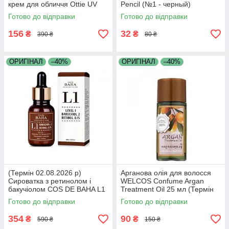
крем для обличчя Ottie UV
Pencil (№1 - черный)
Defense Sun Fluid
Готово до відправки
Готово до відправки
SPF43/PA++ 50м
156
32
₴
₴
390 ₴
80 ₴
ОРИГІНАЛ
–40%
ОРИГІНАЛ
–40%
(Термін 02.08.2026 р)
Арганова олія для волосся
Сироватка з ретинолом і
WELCOS Confume Argan
бакучіолом COS DE BAHA L1
Treatment Oil 25 мл (Термін
Level 1 Bakuchiol Retinol
17.05.2026 р)
Готово до відправки
Готово до відправки
Serum 30 мл
354
90
₴
₴
590 ₴
150 ₴