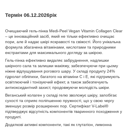
Термін 06.12.2026рік
Очищаючий гель-пінка Medi-Peel Vegan Vitamin Collagen Clear
– це інноваційний засіб, який не тільки ефективно очищає
пори, але й надає шкірі яскравості та свіжості. Його унікальна
формула збагачена вітамінами, кислотами та природними
екстрактами для максимального догляду за шкірою.
Гель-пінка ефективно видаляє забруднення, надлишки
шкірного сала та залишки макіяжу, забезпечуючи при цьому
ніжне відлущування рогового шару. У складі продукту 24%
гідролат обліпихи, багатого на вітаміни C і E, які підтримують
освітлюючий і тонізуючий ефект, а також забезпечують
антиоксидантний захист, продовжуючи молодість шкіри.
Веганський колаген у складі гелю зволожує шкіру, запобігає
сухості та сприяє поліпшенню пружності, що у свою чергу
зменшує розмір розширених пор. Сертифікат V-Label®
підтверджує відсутність компонентів тваринного походження у
продукті.
Додаткові активні компоненти, такі як глутатіон, лимонна