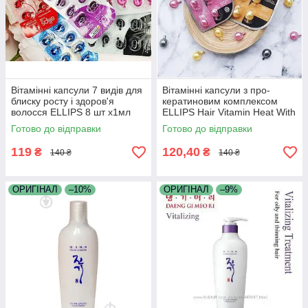
Вітамінні капсули 7 видів для
Вітамінні капсули з про-
блиску росту і здоров'я
кератиновим комплексом
волосся ELLIPS 8 шт x1мл
ELLIPS Hair Vitamin Heat With
Pro-Keratin Complex 3 види
Готово до відправки
Готово до відправки
для здоров'я волосся 6 мл
119
120,40
₴
₴
140 ₴
140 ₴
ОРИГІНАЛ
–10%
ОРИГІНАЛ
–9%