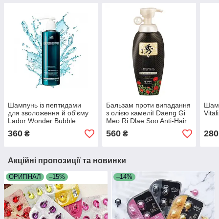
Шампунь із пептидами
Бальзам проти випадання
Шамп
для зволоження й об'єму
з олією камелії Daeng Gi
Vita
Lador Wonder Bubble
Meo Ri Dlae Soo Anti-Hair
Shampoo 250 мл
Loss Treatment 400 мл
360
560
280
₴
₴
Акційні пропозиції та новинки
ОРИГІНАЛ
–15%
–14%