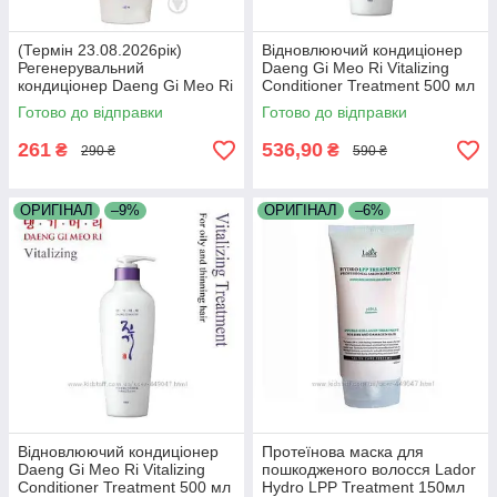
(Термін 23.08.2026рік)
Відновлюючий кондиціонер
Регенерувальний
Daeng Gi Meo Ri Vitalizing
кондиціонер Daeng Gi Meo Ri
Conditioner Treatment 500 мл
Vitalizing Conditioner
Готово до відправки
Готово до відправки
Treatmen 145 мл
261
536,90
₴
₴
290 ₴
590 ₴
ОРИГІНАЛ
–9%
ОРИГІНАЛ
–6%
Відновлюючий кондиціонер
Протеїнова маска для
Daeng Gi Meo Ri Vitalizing
пошкодженого волосся Lador
Conditioner Treatment 500 мл
Hydro LPP Treatment 150мл