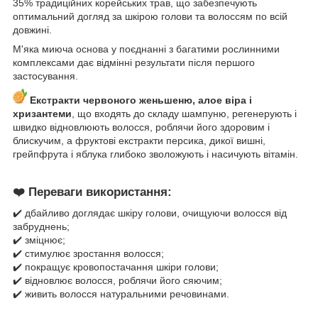
35% традиційних корейських трав, що забезпечують
оптимальний догляд за шкірою голови та волоссям по всій
довжині.
М'яка миюча основа у поєднанні з багатими рослинними
комплексами дає відмінні результати після першого
застосування.
Екстракти червоного женьшеню, алое віра і
хризантеми
, що входять до складу шампуню, регенерують і
швидко відновлюють волосся, роблячи його здоровим і
блискучим, а фруктові екстракти персика, дикої вишні,
грейпфрута і яблука глибоко зволожують і насичують вітамін.
❤️
Переваги використання:
✔️ дбайливо доглядає шкіру голови, очищуючи волосся від
забруднень;
✔️ зміцнює;
✔️ стимулює зростання волосся;
✔️ покращує кровопостачання шкіри голови;
✔️ відновлює волосся, роблячи його сяючим;
✔️ живить волосся натуральними речовинами.