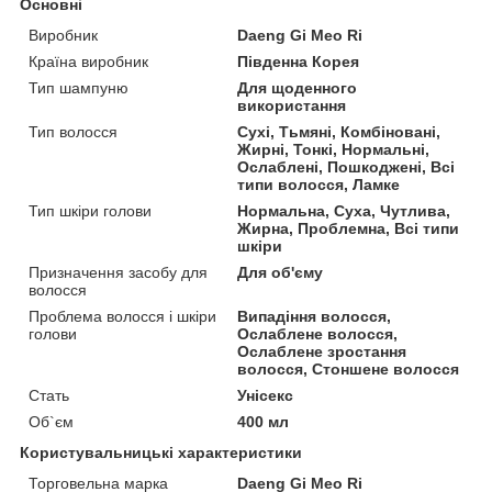
Основні
Виробник
Daeng Gi Meo Ri
Країна виробник
Південна Корея
Тип шампуню
Для щоденного
використання
Тип волосся
Сухі, Тьмяні, Комбіновані,
Жирні, Тонкі, Нормальні,
Ослаблені, Пошкоджені, Всі
типи волосся, Ламке
Тип шкіри голови
Нормальна, Суха, Чутлива,
Жирна, Проблемна, Всі типи
шкіри
Призначення засобу для
Для об'єму
волосся
Проблема волосся і шкіри
Випадіння волосся,
голови
Ослаблене волосся,
Ослаблене зростання
волосся, Стоншене волосся
Стать
Унісекс
Об`єм
400 мл
Користувальницькі характеристики
Торговельна марка
Daeng Gi Meo Ri