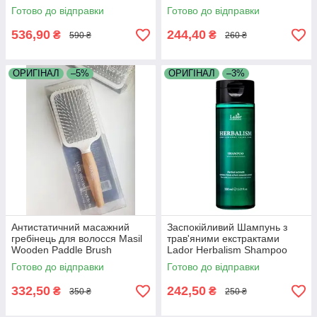
Готово до відправки
Готово до відправки
536,90
244,40
₴
₴
590 ₴
260 ₴
ОРИГІНАЛ
–5%
ОРИГІНАЛ
–3%
Антистатичний масажний
Заспокійливий Шампунь з
гребінець для волосся Masil
трав'яними екстрактами
Wooden Paddle Brush
Lador Herbalism Shampoo
150ml
Готово до відправки
Готово до відправки
332,50
242,50
₴
₴
350 ₴
250 ₴