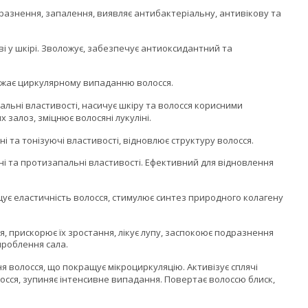
разнення, запалення, виявляє антибактеріальну, антивікову та
ві у шкірі. Зволожує, забезпечує антиоксидантний та
джає циркулярному випаданню волосся.
альні властивості, насичує шкіру та волосся корисними
 залоз, зміцнює волосяні лукуліні.
ні та тонізуючі властивості, відновлює структуру волосся.
ьні та протизапальні властивості. Ефективний для відновлення
ує еластичність волосся, стимулює синтез природного колагену
я, прискорює їх зростання, лікує лупу, заспокоює подразнення
ироблення сала.
я волосся, що покращує мікроциркуляцію. Активізує сплячі
лосся, зупиняє інтенсивне випадання. Повертає волоссю блиск,