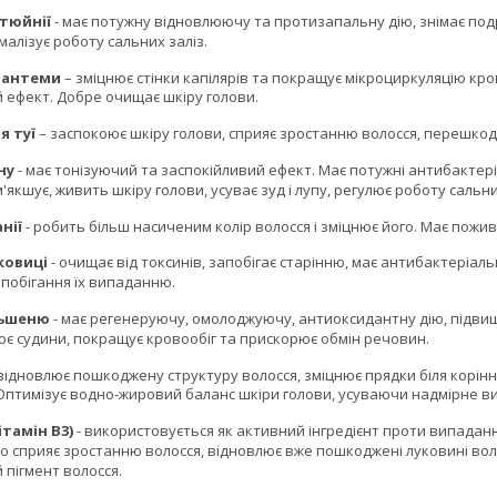
ттюйнії
- має потужну відновлюючу та протизапальну дію, знімає под
малізує роботу сальних заліз.
зантеми
– зміцнює стінки капілярів та покращує мікроциркуляцію кро
 ефект. Добре очищає шкіру голови.
я туї
– заспокоює шкіру голови, сприяє зростанню волосся, перешко
ну
- має тонізуючий та заспокійливий ефект. Має потужні антибактері
якшує, живить шкіру голови, усуває зуд і лупу, регулює роботу сальних
нії
- робить більш насиченим колір волосся і зміцнює його. Має пожив
ковиці
- очищає від токсинів, запобігає старінню, має антибактеріал
апобігання їх випаданню.
ньшеню
- має регенеруючу, омолоджуючу, антиоксидантну дію, підвищ
ює судини, покращує кровообіг та прискорює обмін речовин.
 відновлює пошкоджену структуру волосся, зміцнює прядки біля корінн
 Оптимізує водно-жировий баланс шкіри голови, усуваючи надмірне в
тамін B3)
- використовується як активний інгредієнт проти випаданн
 що сприяє зростанню волосся, відновлює вже пошкоджені луковині во
 пігмент волосся.