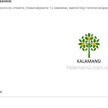
вання:
волосся, спінити, помасажувати 1-2 хвилини, змити піну теплою водою
И