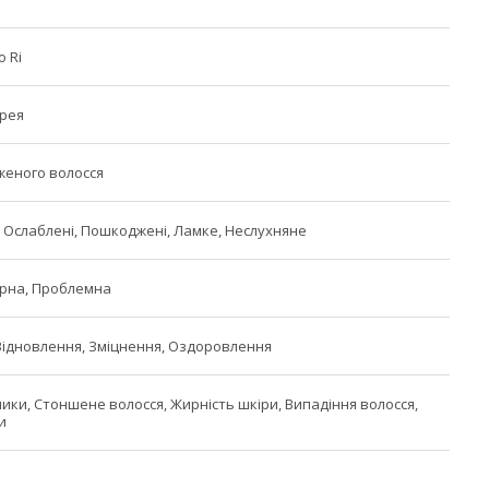
 Ri
орея
женого волосся
і, Ослаблені, Пошкоджені, Ламке, Неслухняне
ирна, Проблемна
ідновлення, Зміцнення, Оздоровлення
чики, Стоншене волосся, Жирність шкіри, Випадіння волосся,
и