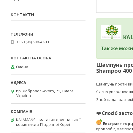
КОНТАКТИ
KAL
+380 (96) 508-42-11
Так же можн
Шампунь прот
Олена
Shampoo 400
Шампунь проти вип
пр. Добровольского, 71, Одеса,
Якісно увлажнює шк
Україна
Засіб надає заспок
❤️
Спосіб засто
KALAMANSI - магазин оригінальної
Екстракт гор
косметики з Південної Кореї
кровообіг, має про