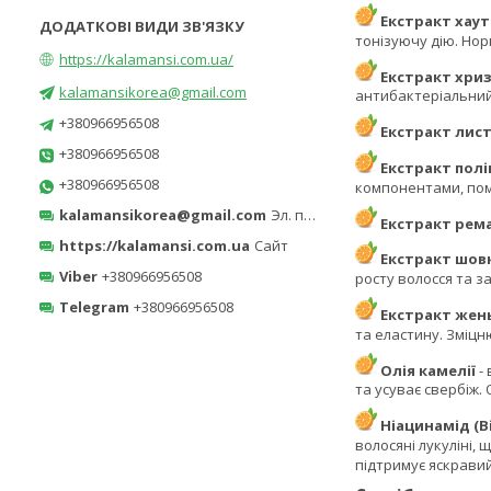
Екстракт хау
тонізуючу дію. Нор
https://kalamansi.com.ua/
Екстракт хри
kalamansikorea@gmail.com
антибактеріальний
+380966956508
Екстракт лист
+380966956508
Екстракт полі
+380966956508
компонентами, пом'
kalamansikorea@gmail.com
Эл. почта
Екстракт рема
https://kalamansi.com.ua
Сайт
Екстракт шов
Viber
+380966956508
росту волосся та з
Telegram
+380966956508
Екстракт же
та еластину. Зміцн
Олія камелії
-
та усуває свербіж.
Ніацинамід (Ві
волосяні лукуліні,
підтримує яскравий