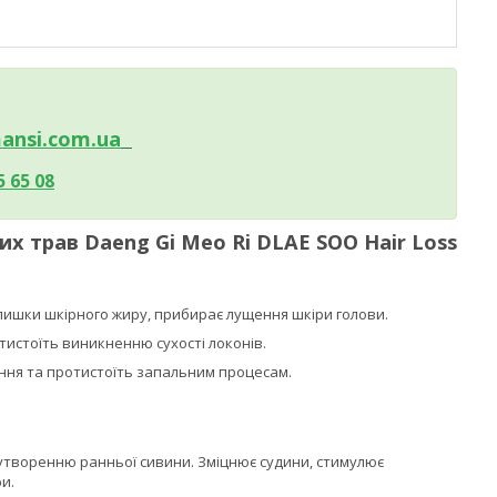
ansi.c
om.ua
5 65 08
х трав Daeng Gi Meo Ri DLAE SOO Hair Loss
лишки шкірного жиру, прибирає лущення шкіри голови.
тистоїть виникненню сухості локонів.
ення та протистоїть запальним процесам.
а утворенню ранньої сивини. Зміцнює судини, стимулює
и.