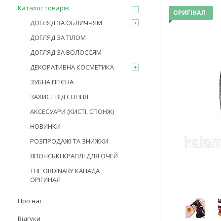
Каталог товарів
ОРИГІНАЛ
ДОГЛЯД ЗА ОБЛИЧЧЯМ
ДОГЛЯД ЗА ТІЛОМ
ДОГЛЯД ЗА ВОЛОССЯМ
ДЕКОРАТИВНА КОСМЕТИКА
ЗУБНА ГІГІЄНА
ЗАХИСТ ВІД СОНЦЯ
АКСЕСУАРИ (КИСТІ, СПОНЖ)
НОВИНКИ
РОЗПРОДАЖІ ТА ЗНИЖКИ
ЯПОНСЬКІ КРАПЛІ ДЛЯ ОЧЕЙ
THE ORDINARY КАНАДА
ОРІГИНАЛ
Про нас
Відгуки