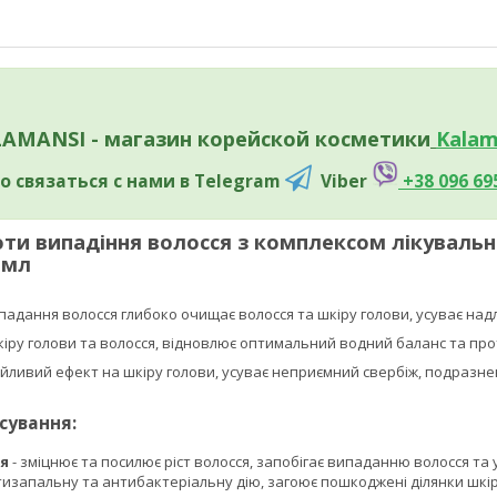
AMANSI - магазин корейской косметики
Kalam
о связаться с нами в Telegram
Viber
+38 096 69
и випадіння волосся з комплексом лікувальни
 мл
адання волосся глибоко очищає волосся та шкіру голови, усуває над
іру голови та волосся, відновлює оптимальний водний баланс та про
ійливий ефект на шкіру голови, усуває неприємний свербіж, подразн
сування:
ця
- зміцнює та посилює ріст волосся, запобігає випаданню волосся т
тизапальну та антибактеріальну дію, загоює пошкоджені ділянки шкір