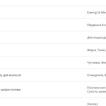
Daeng Gi Meo
Південна К
Для пошкод
Жирні, Тонк
Чутлива, Ж
у для волосся
Очищення, В
Посічені кін
 шкіри голови
Сухість шкір
Унісекс