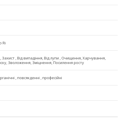
 Ri
 Захист , Від випадіння, Від лупи , Очищення, Харчування,
ску, Зволоження, Зміцнення, Посилення росту
органічні , повсякденні , професійні