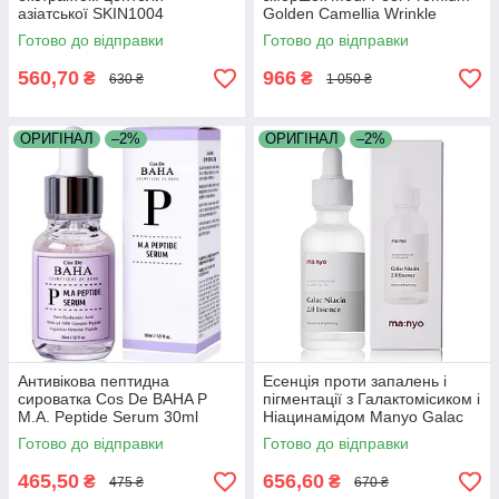
азіатської SKIN1004
Golden Camellia Wrinkle
Madagascar Centella Ampoule
Essence 50мл
Готово до відправки
Готово до відправки
55 мл
560,70
966
₴
₴
630 ₴
1 050 ₴
ОРИГІНАЛ
–2%
ОРИГІНАЛ
–2%
Антивікова пептидна
Есенція проти запалень і
сироватка Cos De BAHA P
пігментації з Галактомісиком і
M.A. Peptide Serum 30ml
Ніацинамідом Manyo Galac
Niacin 2.0 Essence 30ml
Готово до відправки
Готово до відправки
465,50
656,60
₴
₴
475 ₴
670 ₴