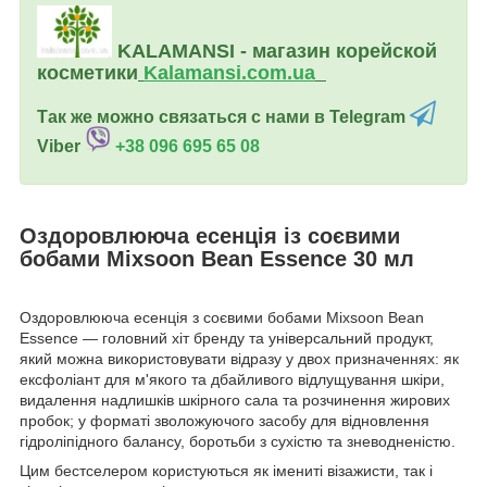
KALAMANSI - магазин корейской
косметики
Kalamansi.c
om.ua
Так же можно связаться с нами в Telegram
Viber
+38 096 695 65 08
Оздоровлююча есенція із соєвими
бобами Mixsoon Bean Essence 30 мл
Оздоровлююча есенція з соєвими бобами Mixsoon Bean
Essence — головний хіт бренду та універсальний продукт,
який можна використовувати відразу у двох призначеннях: як
ексфоліант для м'якого та дбайливого відлущування шкіри,
видалення надлишків шкірного сала та розчинення жирових
пробок; у форматі зволожуючого засобу для відновлення
гідроліпідного балансу, боротьби з сухістю та зневодненістю.
Цим бестселером користуються як імениті візажисти, так і