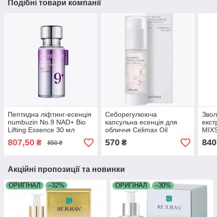
Подібні товари компанії
Пептидна ліфтинг-есенція
Себорегулююча
Звол
numbuzin No.9 NAD+ Bio
капсульна есенція для
екст
Lifting Essence 30 мл
обличчя Celimax Oil
MIX
Control Capsule Essence
мл
807,50
570
840
₴
₴
850 ₴
для комбінованої та
жирної шкіри 30 мл
Акційні пропозиції та новинки
ОРИГІНАЛ
–32%
ОРИГІНАЛ
–30%