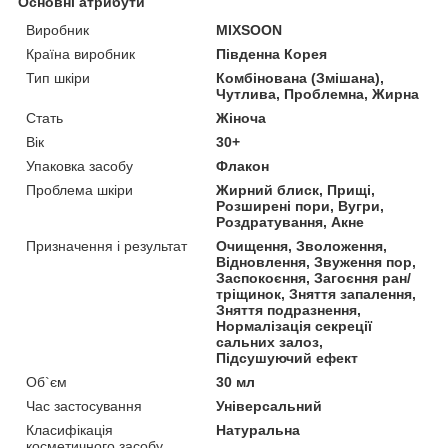
Основні атрибути
Виробник
MIXSOON
Країна виробник
Південна Корея
Тип шкіри
Комбінована (Змішана),
Чутлива, Проблемна, Жирна
Стать
Жіноча
Вік
30+
Упаковка засобу
Флакон
Проблема шкіри
Жирний блиск, Прищі,
Розширені пори, Вугри,
Роздратування, Акне
Призначення і результат
Очищення, Зволоження,
Відновлення, Звуження пор,
Заспокоєння, Загоєння ран/
тріщинок, Зняття запалення,
Зняття подразнення,
Нормалізація секреції
сальних залоз,
Підсушуючий ефект
Об`єм
30 мл
Час застосування
Універсальний
Класифікація
Натуральна
косметичного засобу