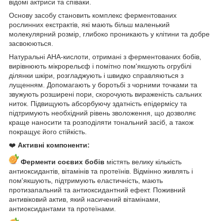
відомі актриси та співаки.
Основу засобу становить комплекс ферментованих
рослинних екстрактів, які мають більш маленький
молекулярний розмір, глибоко проникають у клітини та добре
засвоюються.
Натуральні AHA-кислоти, отримані з ферментованих бобів,
вирівнюють мікрорельєф і помітно пом'якшують огрубілі
ділянки шкіри, розгладжують і швидко справляються з
лущенням. Допомагають у боротьбі з чорними точками та
звужують розширені пори, скорочують вираженість сальних
ниток. Підвищують абсорбуючу здатність епідермісу та
підтримують необхідний рівень зволоження, що дозволяє
краще наносити та розподіляти тональний засіб, а також
покращує його стійкість.
❤️
Активні компоненти:
Ферменти соєвих бобів
містять велику кількість
антиоксидантів, вітамінів та протеїнів. Відмінно живлять і
пом'якшують, підтримують еластичність, мають
протизапальний та антиоксидантний ефект. Поживний
антивіковий актив, який насичений вітамінами,
антиоксидантами та протеїнами.