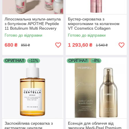
Ліпосомальна мульти-ампула
Бустер-сироватка з
з ботуліном APOTHE Peptide
мікроголками та колагеном
11 Botulinum Multi Recovery
VT Cosmetics Collagen
Ampoule 30 мл
Reedle Shot 100 50 мл
Готово до відправки
Готово до відправки
680
1 293,60
₴
₴
850 ₴
1 540 ₴
ОРИГІНАЛ
–11%
ОРИГІНАЛ
–8%
Заспокійлива сироватка з
Есенція для обличчя від
екстрактом центели
зморшок Medi-Peel Premium