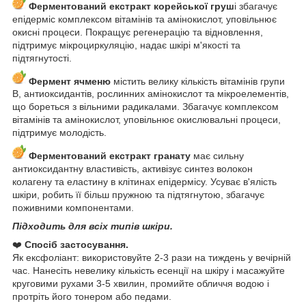
Ферментований екстракт корейської груш
і збагачує
епідерміс комплексом вітамінів та амінокислот, уповільнює
окисні процеси. Покращує регенерацію та відновлення,
підтримує мікроциркуляцію, надає шкірі м'якості та
підтягнутості.
Фермент ячменю
містить велику кількість вітамінів групи
B, антиоксидантів, рослинних амінокислот та мікроелементів,
що бореться з вільними радикалами. Збагачує комплексом
вітамінів та амінокислот, уповільнює окислювальні процеси,
підтримує молодість.
Ферментований екстракт гранату
має сильну
антиоксидантну властивість, активізує синтез волокон
колагену та еластину в клітинах епідермісу. Усуває в'ялість
шкіри, робить її більш пружною та підтягнутою, збагачує
поживними компонентами.
Підходить для всіх типів шкіри.
❤️
Спосіб застосування.
Як ексфоліант: використовуйте 2-3 рази на тиждень у вечірній
час. Нанесіть невелику кількість есенції на шкіру і масажуйте
круговими рухами 3-5 хвилин, промийте обличчя водою і
протріть його тонером або педами.