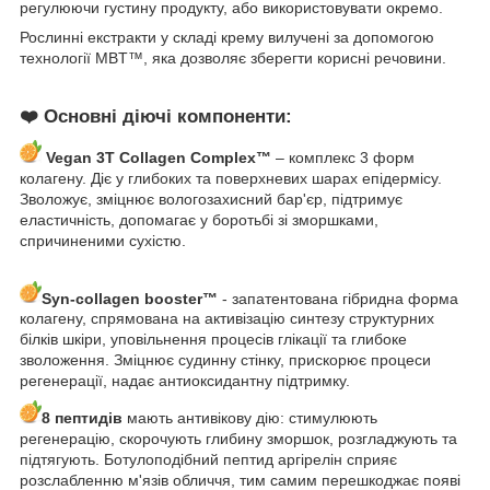
регулюючи густину продукту, або використовувати окремо.
Рослинні екстракти у складі крему вилучені за допомогою
технології MBT™, яка дозволяє зберегти корисні речовини.
❤️
Основні діючі компоненти:
Vegan 3T Collagen Complex™
– комплекс 3 форм
колагену. Діє у глибоких та поверхневих шарах епідермісу.
Зволожує, зміцнює вологозахисний бар'єр, підтримує
еластичність, допомагає у боротьбі зі зморшками,
спричиненими сухістю.
Syn-collagen booster™
- запатентована гібридна форма
колагену, спрямована на активізацію синтезу структурних
білків шкіри, уповільнення процесів глікації та глибоке
зволоження. Зміцнює судинну стінку, прискорює процеси
регенерації, надає антиоксидантну підтримку.
8 пептидів
мають антивікову дію: стимулюють
регенерацію, скорочують глибину зморшок, розгладжують та
підтягують. Ботулоподібний пептид аргірелін сприяє
розслабленню м'язів обличчя, тим самим перешкоджає появі