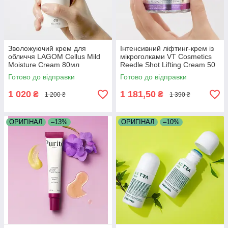
Зволожуючий крем для
Інтенсивний ліфтинг-крем із
обличчя LAGOM Cellus Mild
мікроголками VT Cosmetics
Moisture Cream 80мл
Reedle Shot Lifting Cream 50
мл
Готово до відправки
Готово до відправки
1 020
1 181,50
₴
₴
1 200 ₴
1 390 ₴
ОРИГІНАЛ
–13%
ОРИГІНАЛ
–10%