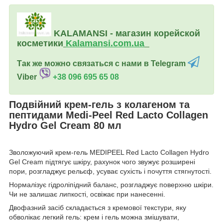
KALAMANSI - магазин корейской
косметики
Kalamansi.c
om.ua
Так же можно связаться с нами в Telegram
Viber
+38 096 695 65 08
Подвійний крем-гель з колагеном та
пептидами Medi-Peel Red Lacto Collagen
Hydro Gel Cream 80 мл
Зволожуючий крем-гель MEDIPEEL Red Lacto Collagen Hydro
Gel Cream підтягує шкіру, рахунок чого звужує розширені
пори, розгладжує рельєф, усуває сухість і почуття стягнутості.
Нормалізує гідроліпідний баланс, розгладжує поверхню шкіри.
Чи не залишає липкості, освіжає при нанесенні.
Двофазний засіб складається з кремової текстури, яку
обволікає легкий гель: крем і гель можна змішувати,