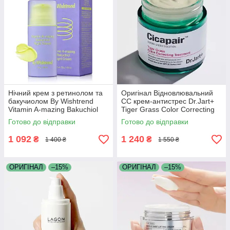
Нічний крем з ретинолом та
Оригінал Відновлювальний
бакучиолом By Wishtrend
СС крем-антистрес Dr.Jart+
Vitamin A-mazing Bakuchiol
Tiger Grass Color Correcting
Night Cream 30 мл
Treatment SPF20 50 мл
Готово до відправки
Готово до відправки
1 092
1 240
₴
₴
1 400 ₴
1 550 ₴
ОРИГІНАЛ
–15%
ОРИГІНАЛ
–15%