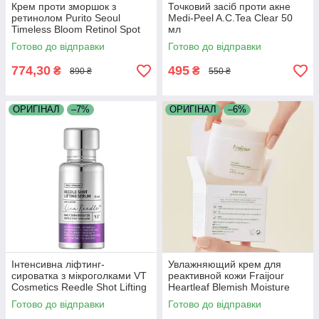
Крем проти зморшок з
Точковий засіб проти акне
ретинолом Purito Seoul
Medi-Peel A.C.Tea Clear 50
Timeless Bloom Retinol Spot
мл
Cream 30 мл
Готово до відправки
Готово до відправки
774,30
495
₴
₴
890 ₴
550 ₴
ОРИГІНАЛ
–7%
ОРИГІНАЛ
–6%
Інтенсивна ліфтинг-
Увлажняющий крем для
сироватка з мікроголками VT
реактивной кожи Fraijour
Cosmetics Reedle Shot Lifting
Heartleaf Blemish Moisture
Serum 50 мл
Cream 100 мл
Готово до відправки
Готово до відправки