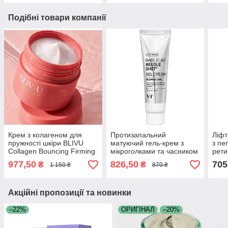
Подібні товари компанії
Крем з колагеном для
Протизапальний
Ліфт
пружності шкіри BLIVU
матуючий гель-крем з
з пе
Collagen Bouncing Firming
мікроголками та часником
рети
Cream 80 мл
VT Cosmetics Garlic AC
Coll
977,50
826,50
705
₴
₴
1 150 ₴
870 ₴
Reedle Shot Gel Cream 50
50 м
мл
Акційні пропозиції та новинки
–22%
ОРИГІНАЛ
–20%