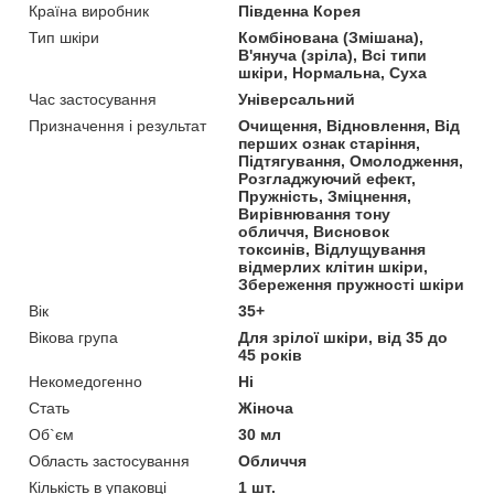
Країна виробник
Південна Корея
Тип шкіри
Комбінована (Змішана),
В'януча (зріла), Всі типи
шкіри, Нормальна, Суха
Час застосування
Універсальний
Призначення і результат
Очищення, Відновлення, Від
перших ознак старіння,
Підтягування, Омолодження,
Розгладжуючий ефект,
Пружність, Зміцнення,
Вирівнювання тону
обличчя, Висновок
токсинів, Відлущування
відмерлих клітин шкіри,
Збереження пружності шкіри
Вік
35+
Вікова група
Для зрілої шкіри, від 35 до
45 років
Некомедогенно
Ні
Стать
Жіноча
Об`єм
30 мл
Область застосування
Обличчя
Кількість в упаковці
1 шт.