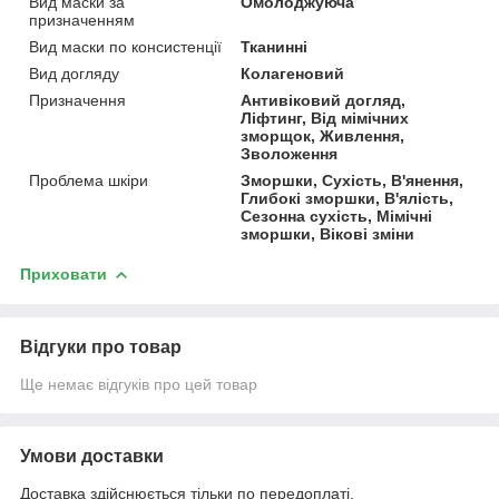
Вид маски за
Омолоджуюча
призначенням
Вид маски по консистенції
Тканинні
Вид догляду
Колагеновий
Призначення
Антивіковий догляд,
Ліфтинг, Від мімічних
зморщок, Живлення,
Зволоження
Проблема шкіри
Зморшки, Сухість, В'янення,
Глибокі зморшки, В'ялість,
Сезонна сухість, Мімічні
зморшки, Вікові зміни
Приховати
Відгуки про товар
Ще немає відгуків про цей товар
Умови доставки
Доставка здійснюється тільки по передоплаті.