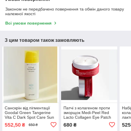
Законом не передбачено повернення та обмін даного товару
належної якості
Всі умови повернення
З цим товаром також замовляють
Санскрін від пігментації
Патчі з колагеном проти
Набі
Goodal Green Tangerine
зморщок Medi-Peel Red
кола
Vita C Dark Spot Care Sun
Lacto Collagen Eye Patch
лакт
Serum SPF50+ PA++++50
60 шт.
PEEL
552,50
680
525
₴
₴
650 ₴
мл
Trial