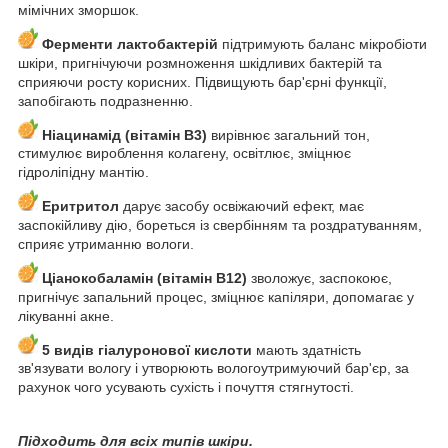
мімічних зморшок.
Ферменти лактобактерій
підтримують баланс мікробіоти
шкіри, пригнічуючи розмноження шкідливих бактерій та
сприяючи росту корисних. Підвищують бар'єрні функції,
запобігають подразненню.
Ніацинамід (вітамін B3)
вирівнює загальний тон,
стимулює вироблення колагену, освітлює, зміцнює
гідроліпідну мантію.
Еритритол
дарує засобу освіжаючий ефект, має
заспокійливу дію, бореться із свербінням та роздратуванням,
сприяє утриманню вологи.
Ціанокобаламін (вітамін B12)
зволожує, заспокоює,
пригнічує запальний процес, зміцнює капіляри, допомагає у
лікуванні акне.
5 видів гіалуронової кислоти
мають здатність
зв'язувати вологу і утворюють вологоутримуючий бар'єр, за
рахунок чого усувають сухість і почуття стягнутості.
Підходить для всіх типів шкіри.