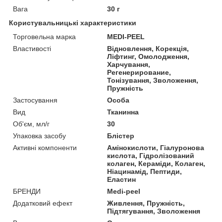
Вага
30 г
Користувальницькі характеристики
Торговельна марка
MEDI-PEEL
Властивості
Відновлення, Корекція,
Ліфтинг, Омолодження,
Харчування,
Регенерирование,
Тонізування, Зволоження,
Пружність
Застосування
Особа
Вид
Тканинна
Об'єм, мл/г
30
Упаковка засобу
Блістер
Активні компоненти
Амінокислоти, Гіалуронова
кислота, Гідролізований
колаген, Кераміди, Колаген,
Ніацинамід, Пептиди,
Еластин
БРЕНДИ
Medi-peel
Додатковий ефект
Живлення, Пружність,
Підтягування, Зволоження