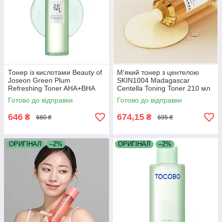
Тонер із кислотами Beauty of
М'який тонер з центелою
Joseon Green Plum
SKIN1004 Madagascar
Refreshing Toner AHA+BHA
Centella Toning Toner 210 мл
150 мл
Готово до відправки
Готово до відправки
646
674,15
₴
₴
680 ₴
695 ₴
ОРИГІНАЛ
–2%
ОРИГІНАЛ
–2%