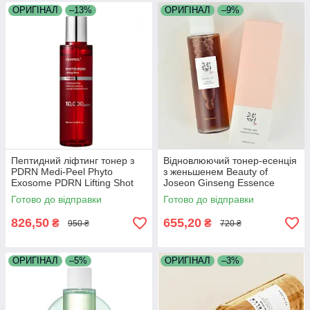
ОРИГІНАЛ
–13%
ОРИГІНАЛ
–9%
Пептидний ліфтинг тонер з
Відновлюючий тонер-есенція
PDRN Medi-Peel Phyto
з женьшенем Beauty of
Exosome PDRN Lifting Shot
Joseon Ginseng Essence
130 мл
Water 150мл
Готово до відправки
Готово до відправки
826,50
655,20
₴
₴
950 ₴
720 ₴
ОРИГІНАЛ
–5%
ОРИГІНАЛ
–3%