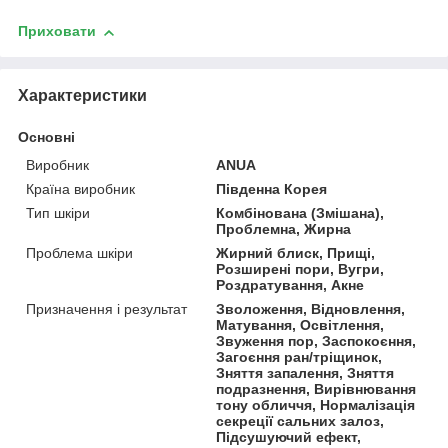
Приховати
Характеристики
Основні
Виробник
ANUA
Країна виробник
Південна Корея
Тип шкіри
Комбінована (Змішана),
Проблемна, Жирна
Проблема шкіри
Жирний блиск, Прищі,
Розширені пори, Вугри,
Роздратування, Акне
Призначення і результат
Зволоження, Відновлення,
Матування, Освітлення,
Звуження пор, Заспокоєння,
Загоєння ран/тріщинок,
Зняття запалення, Зняття
подразнення, Вирівнювання
тону обличчя, Нормалізація
секреції сальних залоз,
Підсушуючий ефект,