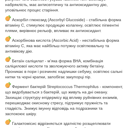
набряклість, має антисептичну та антиоксидантну дію,
уповільнює процес старіння.
Аскорбіл глюкозид (Ascorbyl Glucoside) - стабільна форма
вітаміну С, стимулює продукцію колагену, освітлює пігментні
плями, вирівнює рельєф, впливає як антиоксидант.
Аскорбінова кислота (Ascorbic Acid) - нестабільна форма
вітаміну C, яка має найбільш потужну освітлювальну та
антивікову дію.
Бетаїн саліцилат - м'яка форма BHA, комбінація
саліцилової кислоти та зволожуючого активу бетаїну.
Проникає в пори і розчиняє надлишки себуму, освітлює сальні
нитки та чорні крапки, запобігає закупорці пір.
Фермент бактерій Streptococcus Thermophilus - компонент,
що видобувається з бактерій, що живуть на дні океану.
Захищає структуру епідермісу від впливу руйнівних ензимів,
перешкоджає окисному стресу, підтримує пружність та
гладкість. Знижує імунну відповідь на подразники та
заспокоює шкіру.
Галактомісис відрізняється здатністю розщеплювати