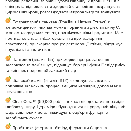
поживні речовини та збільшувати глибину їх проникнення в
епідерміс, відновлювати здоровий стан клітин, покращувати
циркуляцію крові, розгладжувати мікрорельєф та тонізувати.
Екстракт гриба санхван (Phellinus Linteus Extract) є
антиоксидантом, чия дія можна порівняти з дією вітаміну C.
Має омолоджуючий ефект, пригнічуючи вільні радикали. Має
протизапальні, антибактеріальні та протиалергічні
властивості, прискорює процес регенерації клітин, підтримує
пружність і еластичність.
Пантенол (вітамін B5) прискорює процес загоєння,
заспокоює та пом'якшує, підвищує бар'єрні функції епідермісу
та зміцнює природний захисний шар.
Ціанокобаламін (вітамін B12) зволожує, заспокоює,
пригнічує запальний процес, зміцнює капіляри, допомагає у
лікуванні акне.
Clear Cera™ (50,000 ppb) – технологія доставки церамідів
глибоко у шкіру. Цераміди вбудовуються в природний ліпідний
шар, зміцнюючи його, підвищують бар'єрні функції та
запобігають сухості.
Пробіотики (фермент біфіду, ферменти бацил та