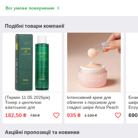
Всі умови повернення
Подібні товари компанії
(Термін 11.05.2026рік)
Інтенсивний крем для
Ензи
Тонер з центелою
обличчя з персиком для
шкір
азіатською для
гладкої шкіри Anua Peach
Enzy
проблемної шкіри Ottie
77 Niacin Enriched Cream
Clea
182,50
935
690
₴
₴
730 ₴
1 100 ₴
Cicacera 83 Solution Toner
50 мл
200мл
Акційні пропозиції та новинки