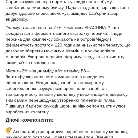
Сприяє звуженню пір і нормалізує виділення себуму,
запобігаючи жирному блиску. Надає гладкості, вирівнює тон і
дарує здорове сяйво, зволожує, зміцнює бар'єрний шар
епідермісу.
Формула заснована на 77% комплексі PEACHNIA™, що
складається з ферментованого екстракту персика. Плоди
персика для комплексу збирають на острові Чеджу і
ферментують протягом 120 годин за низьких температур, що
дозволяє зберегти максимум вітамінів, поліфенолів та
мінералів. Екстракт персика підтримує гладкість та чистоту
шкіри, м'яко освітлює тон.
Містить 2% ніацинаміду або вітаміну B3 –
багатофункціонального компонента з доведеною
ефективністю. Ніацинамід запобігає надмірному
себовиділенню, звужує розширені пори, запобігає
транспортироку пігменту меланіну у верхні шари епідермісу,
тим самим перешкоджає утворенню пігментних плям.
Підвищує бар'єрні функції шкіри, вирівнює тон та стимулює
вироблення колагену.
Діючі компоненти:
Альфа-арбутин пригнічує вироблення пігменту меланіну,
рахунок чого освітлює і усуває тьмяний тон. Зменшує