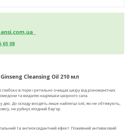
ansi.c
om.ua
5 65 08
inseng Cleansing Oil 210 мл
є глибоко в пори і ретельно очищає шкіру від різноманітних
комедони та видаляє надлишки шкірного сала.
дію. До складу входять лише найлегші олії, які не обтяжують,
ісу, не руйнує ліпідний бар'єр.
изапальний та антиоксидантний ефект. Поживний антивіковий