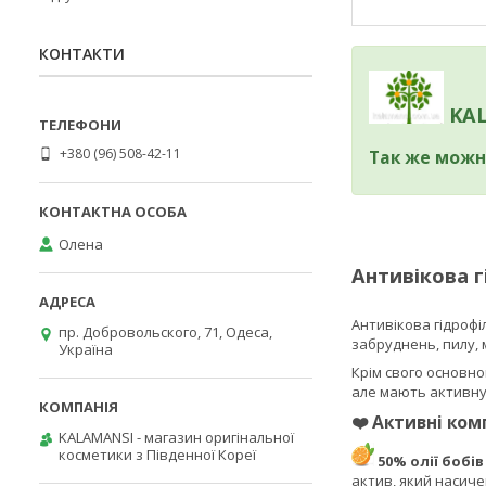
КОНТАКТИ
KAL
+380 (96) 508-42-11
Так же можн
Олена
Антивікова г
Антивікова гідрофі
пр. Добровольского, 71, Одеса,
забруднень, пилу, 
Україна
Крім свого основно
але мають активну 
❤️
Активні ком
KALAMANSI - магазин оригінальної
косметики з Південної Кореї
50% олії бобів
актив, який насич