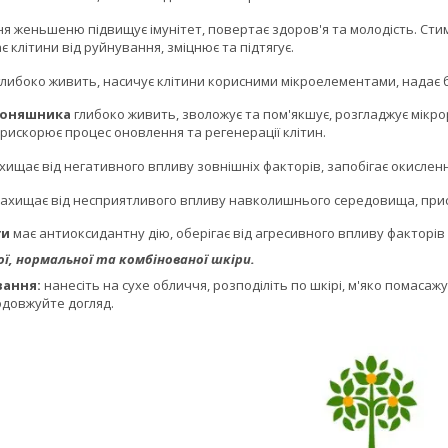
ня женьшеню підвищує імунітет, повертає здоров'я та молодість. Сти
 клітини від руйнування, зміцнює та підтягує.
либоко живить, насичує клітини корисними мікроелементами, надає ба
 соняшника
глибоко живить, зволожує та пом'якшує, розгладжує мікр
рискорює процес оновлення та регенерації клітин.
хищає від негативного впливу зовнішніх факторів, запобігає окисленн
ахищає від несприятливого впливу навколишнього середовища, прис
ги
має антиоксидантну дію, оберігає від агресивного впливу факторі
ої, нормальної та комбінованої шкіри.
вання:
нанесіть на сухе обличчя, розподіліть по шкірі, м'яко помаса
довжуйте догляд.