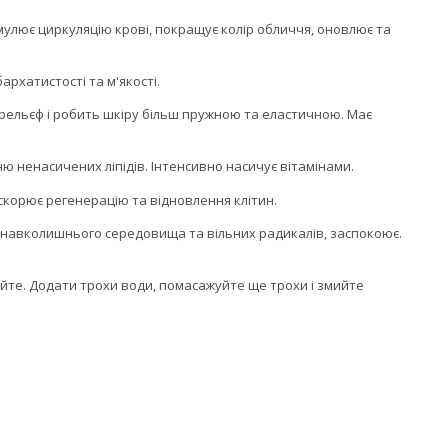
мулює циркуляцію крові, покращує колір обличчя, оновлює та
рхатистості та м'якості.
орельєф і робить шкіру більш пружною та еластичною. Має
ю ненасичених ліпідів. Інтенсивно насичує вітамінами.
корює регенерацію та відновлення клітин.
в навколишнього середовища та вільних радикалів, заспокоює.
жуйте. Додати трохи води, помасажуйте ще трохи і змийте