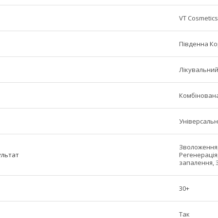
VT Cosmetics
Південна К
Лікувальни
Комбінована
Універсаль
Зволоження,
ультат
Регенерація
запалення, 
30+
Так