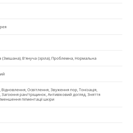
орея
й
 (Змішана), В'януча (зріла), Проблемна, Нормальна
ний
 Відновлення, Освітлення, Звуження пор, Тонізація,
, Загоєння ран/тріщинок, Антивіковий догляд, Зняття
Зменшення пігментації шкіри