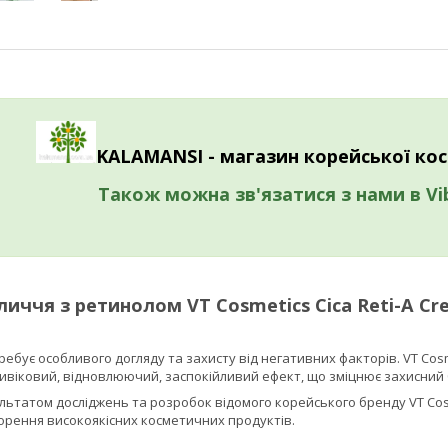
KALAMANSI -
магазин
корейської
ко
Також можна зв'язатися з нами в Vi
иччя з ретинолом VT Cosmetics Cica Reti-A Cre
ебує особливого догляду та захисту від негативних факторів. VT Cosme
віковий, відновлюючий, заспокійливий ефект, що зміцнює захисний б
льтатом досліджень та розробок відомого корейського бренду VT Cos
ворення високоякісних косметичних продуктів.