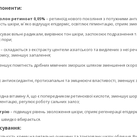
поненти:
колон ретиноат 0,05%
– ретиноїд нового покоління з потужними ан
ість шкіри, м´яко відлущує епідерміс, освітлює пігментацію, сприяє 
усуває вільні радикали, вирівнює тон шкіри, заспокоює подразнення 
є пори;
– складається з екстракту центели азіатського та виділених з неї ре
рмісу, зменшує запалення;
еншує помітність дрібних мімічних зморшок шляхом зменшення скоро
є антиоксидантні, протизапальні та зміцнюючі властивості, зменшує з
хідна вітаміну А, що є попередником ретиноєвої кислоти, зменшує шор
гментацію, регулює роботу сальних залоз;
трію
– підвищує рівень зволоження шкіри, сприяє регенерації епідерм
, швидко вбирається.
сування:
ількість крему на ретельно очищену та тонізовану шкіру обличчя. В