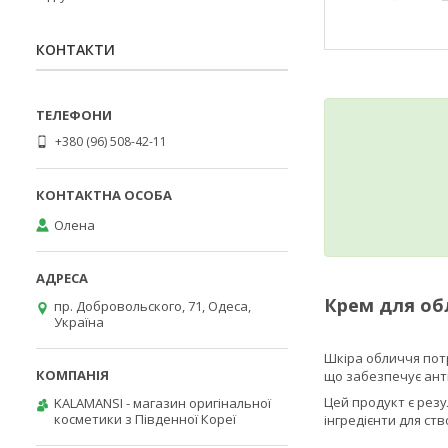
КОНТАКТИ
+380 (96) 508-42-11
Олена
Крем для обл
пр. Добровольского, 71, Одеса,
Україна
Шкіра обличчя потр
що забезпечує анти
Цей продукт є резу
KALAMANSI - магазин оригінальної
косметики з Південної Кореї
інгредієнти для ст