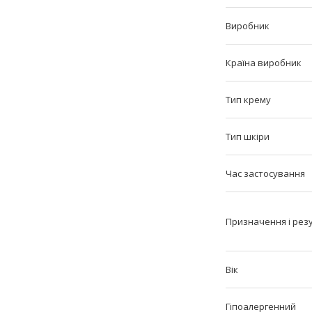
Виробник
Країна виробник
Тип крему
Тип шкіри
Час застосування
Призначення і рез
Вік
Гіпоалергенний