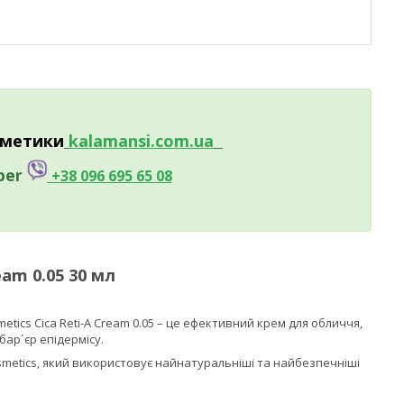
сметики
kalamansi.c
om.ua
ber
+38 096 695 65 08
am 0.05 30 мл
tics Cica Reti-A Cream 0.05 – це ефективний крем для обличчя,
ар´єр епідермісу.
metics, який використовує найнатуральніші та найбезпечніші