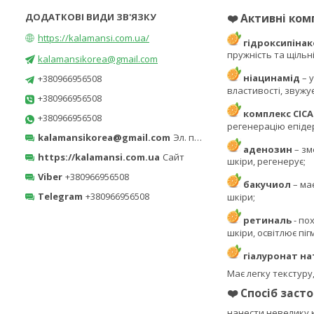
❤️
Активні ком
https://kalamansi.com.ua/
гідроксипіна
пружність та щільн
kalamansikorea@gmail.com
ніацинамід
– 
+380966956508
властивості, звужу
+380966956508
комплекс CICA
+380966956508
регенерацію епіде
kalamansikorea@gmail.com
Эл. почта
аденозин
– зм
https://kalamansi.com.ua
Сайт
шкіри, регенерує;
Viber
+380966956508
бакучиол
– ма
Telegram
+380966956508
шкіри;
ретиналь
- по
шкіри, освітлює пі
гіалуронат на
Має легку текстуру
❤️
Спосіб засто
нанести невелику к