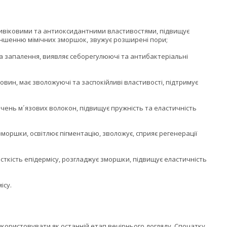
тивіковими та антиоксидантними властивостями, підвищує
зменшенню мімічних зморшок, звужує розширені пори;
та запалення, виявляє себорегулюючі та антибактеріальні
човин, має зволожуючі та заспокійливі властивості, підтримує
чень м´язових волокон, підвищує пружність та еластичність
моршки, освітлює пігментацію, зволожує, сприяє регенерації
сткість епідермісу, розгладжує зморшки, підвищує еластичність
ісу.
икористовувати як останній етап вечірнього догляду. Спочатку