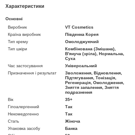
Характеристики
Основні
Виробник
VT Cosmetics
Країна виробник
Південна Корея
Тип крему
Омолоджуючий
Тип шкіри
Комбінована (Змішана),
В'януча (зріла), Нормальна,
Суха
Час застосування
Універсальний
Призначення і результат
Зволоження, Відновлення,
Підтягування, Тонізація,
Регенерація, Омолодження,
Зняття запалення, Зняття
подразнення
Вік
35+
Гіпоалергенний
Так
Некомедогенно
Так
Стать
Жіноча
Упаковка засобу
Банка