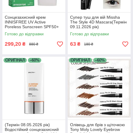
Сонцезахисний крем
Супер туш для вій Missha
INNISFREE UV Active
The Style 4D Mascara(Термін
Poreless Sunscreen SPF50+
09.11.2026 рік)
PA (Термін 22.06.2026 р)
Готово до відправки
Готово до відправки
299,20
63
₴
₴
880 ₴
180 ₴
ОРИГІНАЛ
–60%
ОРИГІНАЛ
–60%
(Термін 08.05.2026 рік)
Олівець для брів з щіточкою
Водостійкий сонцезахисний
Tony Moly Lovely Eyebrow