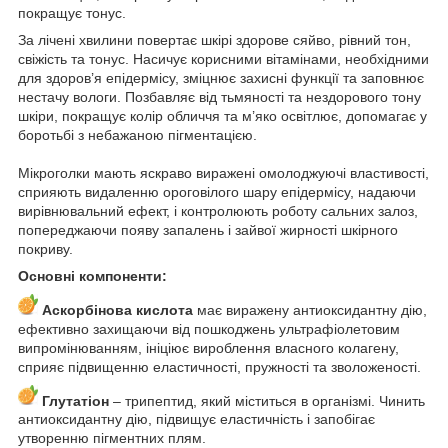
покращує тонус.
За лічені хвилини повертає шкірі здорове сяйво, рівний тон,
свіжість та тонус. Насичує корисними вітамінами, необхідними
для здоров’я епідермісу, зміцнює захисні функції та заповнює
нестачу вологи. Позбавляє від тьмяності та нездорового тону
шкіри, покращує колір обличчя та м’яко освітлює, допомагає у
боротьбі з небажаною пігментацією.
Мікроголки мають яскраво виражені омолоджуючі властивості,
сприяють видаленню ороговілого шару епідермісу, надаючи
вирівнювальний ефект, і контролюють роботу сальних залоз,
попереджаючи появу запалень і зайвої жирності шкірного
покриву.
Основні компоненти:
Аскорбінова кислота
має виражену антиоксидантну дію,
ефективно захищаючи від пошкоджень ультрафіолетовим
випромінюванням, ініціює вироблення власного колагену,
сприяє підвищенню еластичності, пружності та зволоженості.
Глутатіон
– трипептид, який міститься в організмі. Чинить
антиоксидантну дію, підвищує еластичність і запобігає
утворенню пігментних плям.