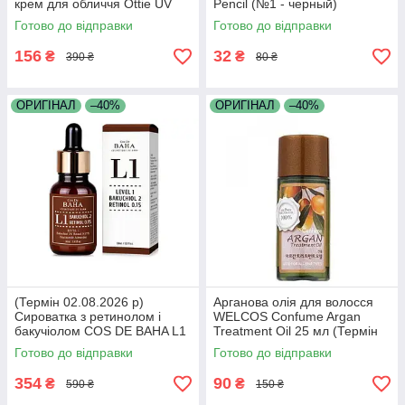
крем для обличчя Ottie UV
Pencil (№1 - черный)
Defense Sun Fluid
Готово до відправки
Готово до відправки
SPF43/PA++ 50м
156
32
₴
₴
390 ₴
80 ₴
ОРИГІНАЛ
–40%
ОРИГІНАЛ
–40%
(Термін 02.08.2026 р)
Арганова олія для волосся
Сироватка з ретинолом і
WELCOS Confume Argan
бакучіолом COS DE BAHA L1
Treatment Oil 25 мл (Термін
Level 1 Bakuchiol Retinol
17.05.2026 р)
Готово до відправки
Готово до відправки
Serum 30 мл
354
90
₴
₴
590 ₴
150 ₴