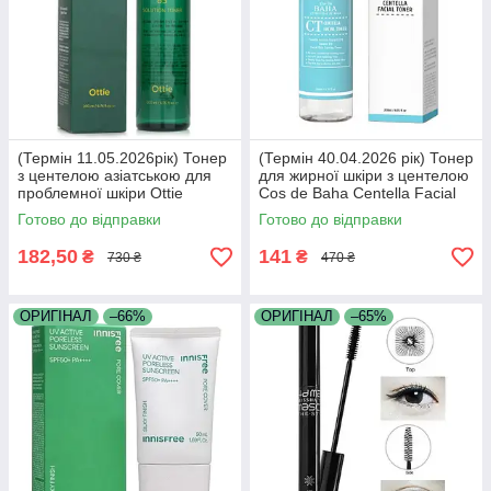
(Термін 11.05.2026рік) Тонер
(Термін 40.04.2026 рік) Тонер
з центелою азіатською для
для жирної шкіри з центелою
проблемної шкіри Ottie
Cos de Baha Centella Facial
Cicacera 83 Solution Toner
Toner 200 мл
Готово до відправки
Готово до відправки
200мл
182,50
141
₴
₴
730 ₴
470 ₴
ОРИГІНАЛ
–66%
ОРИГІНАЛ
–65%