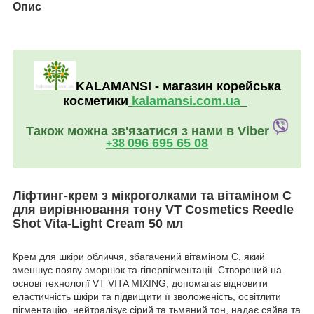
Опис
KALAMANSI -
магазин
корейська
косметики
kalamansi.c
om.ua
Також можна зв'язатися з нами в Viber
096 695 65 08
+38
Ліфтинг-крем з мікроголками та вітаміном С
для вирівнювання тону VT Cosmetics Reedle
Shot Vita-Light Cream 50 мл
Крем для шкіри обличчя, збагачений вітаміном С, який
зменшує появу зморшок та гіперпігментації. Створений на
основі технології VT VITA MIXING, допомагає відновити
еластичність шкіри та підвищити її зволоженість, освітлити
пігментацію, нейтралізує сірий та тьмяний тон, надає сяйва та