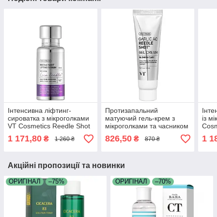
Інтенсивна ліфтинг-
Протизапальний
Інте
сироватка з мікроголками
матуючий гель-крем з
із м
VT Cosmetics Reedle Shot
мікроголками та часником
Cosm
Lifting Serum 50 мл
VT Cosmetics Garlic AC
Lift
1 171,80
826,50
1 1
₴
₴
1 260 ₴
870 ₴
Reedle Shot Gel Cream 50
мл
Акційні пропозиції та новинки
ОРИГІНАЛ
–75%
ОРИГІНАЛ
–70%