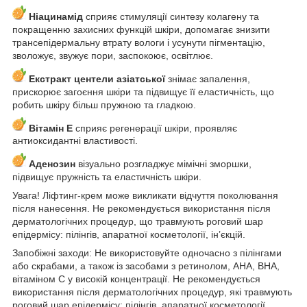
Ніацинамід
сприяє стимуляції синтезу колагену та
покращенню захисних функцій шкіри, допомагає знизити
трансепідермальну втрату вологи і усунути пігментацію,
зволожує, звужує пори, заспокоює, освітлює.
Екстракт центели азіатської
знімає запалення,
прискорює загоєння шкіри та підвищує її еластичність, що
робить шкіру більш пружною та гладкою.
Вітамін Е
сприяє регенерації шкіри, проявляє
антиоксидантні властивості.
Аденозин
візуально розгладжує мімічні зморшки,
підвищує пружність та еластичність шкіри.
Увага! Ліфтинг-крем може викликати відчуття поколювання
після нанесення. Не рекомендується використання після
дерматологічних процедур, що травмують роговий шар
епідермісу: пілінгів, апаратної косметології, ін’єкцій.
Запобіжні заходи: Не використовуйте одночасно з пілінгами
або скрабами, а також із засобами з ретинолом, AHA, BHA,
вітаміном C у високій концентрації. Не рекомендується
використання після дерматологічних процедур, які травмують
роговий шар епідермісу: пілінгів, апаратної косметології,