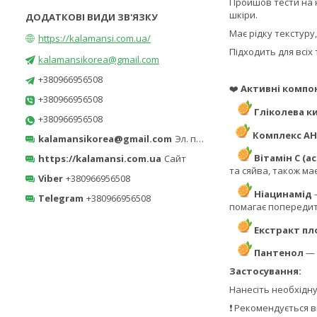
Пройшов тести на 
шкіри.
Має рідку текстуру
https://kalamansi.com.ua/
Підходить для всіх
kalamansikorea@gmail.com
+380966956508
❤️
Активні компо
+380966956508
Гліколева к
+380966956508
Комплекс AH
kalamansikorea@gmail.com
Эл. почта
Вітамін С (а
https://kalamansi.com.ua
Сайт
та сяйва, також ма
Viber
+380966956508
Ніацинамід
—
Telegram
+380966956508
помагає попередит
Екстракт пл
Пантенол
— 
Застосування:
Нанесіть необхідну
❗ Рекомендується в