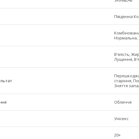
SKIN&LAB
Південна К
Комбінована 
Нормальна,
В'ялість, Жи
Лущення, В'
Перешкоджає
ультат
старіння, П
Зняття запа
ння
Обличчя
Унісекс
20+