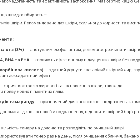
некомедогенність та ефективність заспокоєння. Має сертифікацію Ge
, що швидко вбирається.
 типів шкіри. Рекомендовано для шкіри, схильної до жирності та висип
ненти:
ислота (3%)
— є потужним ексфоліантом, допомагає розчиняти шкірне 
A, BHA та PHA
— сприяють ефективному відлущенню шкіри без подр
скорбінова кислота)
— здатний усунути застарілий шкірний жир, спр
є антиоксидантний ефект.
 сприяє контролю жирності та заспокоєнню шкіри, також до
и появу нових пігментних плям.
одів тамаринду
— призначений для заспокоєння подразнень та зм
допомагає дієво заспокоїти подразнення, відновити шкірний бар’єр 
 кількість тонеру на долоню та розподіліть по очищеній шкірі.
икористовувати тонер раз на день, після очищення обличчя, бажано 