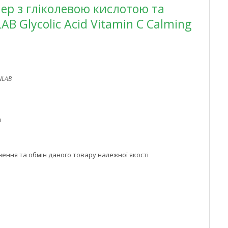
ер з гліколевою кислотою та
AB Glycolic Acid Vitamin C Calming
NLAB
м
ння та обмін даного товару належної якості