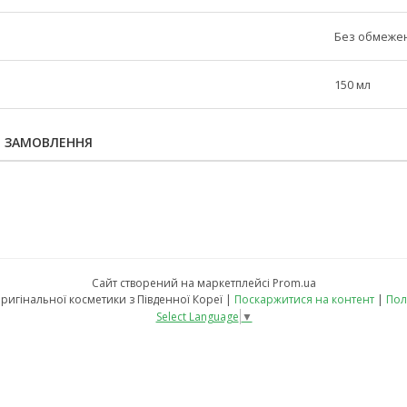
Без обмеже
150 мл
Я ЗАМОВЛЕННЯ
Сайт створений на маркетплейсі
Prom.ua
KALAMANSI - магазин оригінальної косметики з Південної Кореї |
Поскаржитися на контент
|
Пол
Select Language
▼