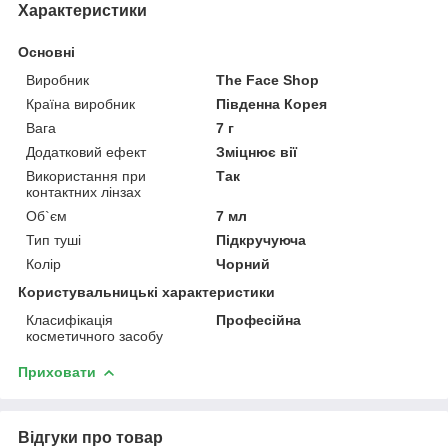
Характеристики
Основні
Виробник
The Face Shop
Країна виробник
Південна Корея
Вага
7 г
Додатковий ефект
Зміцнює вії
Використання при
Так
контактних лінзах
Об`єм
7 мл
Тип туші
Підкручуюча
Колір
Чорний
Користувальницькі характеристики
Класифікація
Професійна
косметичного засобу
Приховати
Відгуки про товар