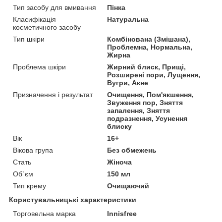
Тип засобу для вмивання
Пінка
Класифікація
Натуральна
косметичного засобу
Тип шкіри
Комбінована (Змішана),
Проблемна, Нормальна,
Жирна
Проблема шкіри
Жирний блиск, Прищі,
Розширені пори, Лущення,
Вугри, Акне
Призначення і результат
Очищення, Пом'якшення,
Звуження пор, Зняття
запалення, Зняття
подразнення, Усунення
блиску
Вік
16+
Вікова група
Без обмежень
Стать
Жіноча
Об`єм
150 мл
Тип крему
Очищаючий
Користувальницькі характеристики
Торговельна марка
Innisfree