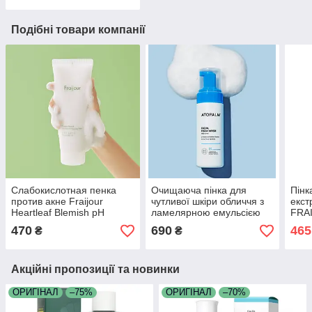
Подібні товари компанії
Слабокислотная пенка
Очищаюча пінка для
Пінк
против акне Fraijour
чутливої шкіри обличчя з
екст
Heartleaf Blemish pH
ламелярною емульсією
FRAI
Balanced Cleansing Foam
MLE Atopalm Facial Foam
Arte
470
690
465
₴
₴
250 мл
Wash 150 мл
Foa
Акційні пропозиції та новинки
ОРИГІНАЛ
–75%
ОРИГІНАЛ
–70%