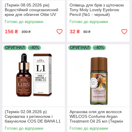
(Термін 08.05.2026 рік)
Олівець для брів з щіточкою
Водостійкий сонцезахисний
Tony Moly Lovely Eyebrow
крем для обличчя Ottie UV
Pencil (№1 - черный)
Defense Sun Fluid
Готово до відправки
Готово до відправки
SPF43/PA++ 50м
156
32
₴
₴
390 ₴
80 ₴
ОРИГІНАЛ
–40%
ОРИГІНАЛ
–40%
(Термін 02.08.2026 р)
Арганова олія для волосся
Сироватка з ретинолом і
WELCOS Confume Argan
бакучіолом COS DE BAHA L1
Treatment Oil 25 мл (Термін
Level 1 Bakuchiol Retinol
17.05.2026 р)
Готово до відправки
Готово до відправки
Serum 30 мл