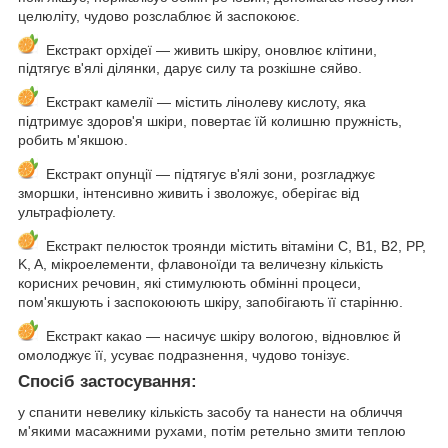
целюліту, чудово розслаблює й заспокоює.
Екстракт орхідеї — живить шкіру, оновлює клітини,
підтягує в'ялі ділянки, дарує силу та розкішне сяйво.
Екстракт камелії — містить лінолеву кислоту, яка
підтримує здоров'я шкіри, повертає їй колишню пружність,
робить м'якшою.
Екстракт опунції — підтягує в'ялі зони, розгладжує
зморшки, інтенсивно живить і зволожує, оберігає від
ультрафіолету.
Екстракт пелюсток троянди містить вітаміни С, В1, В2, PP,
K, A, мікроелементи, флавоноїди та величезну кількість
корисних речовин, які стимулюють обмінні процеси,
пом'якшують і заспокоюють шкіру, запобігають її старінню.
Екстракт какао — насичує шкіру вологою, відновлює й
омолоджує її, усуває подразнення, чудово тонізує.
Спосіб застосування:
у спанити невелику кількість засобу та нанести на обличчя
м'якими масажними рухами, потім ретельно змити теплою