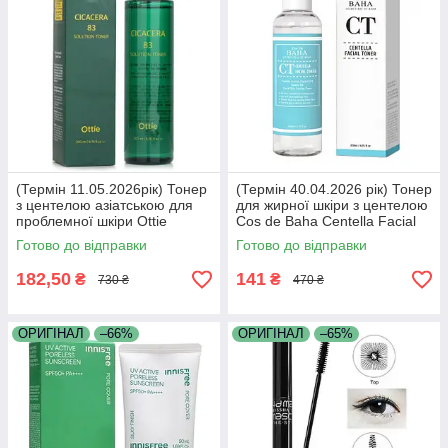
(Термін 11.05.2026рік) Тонер
(Термін 40.04.2026 рік) Тонер
з центелою азіатською для
для жирної шкіри з центелою
проблемної шкіри Ottie
Cos de Baha Centella Facial
Cicacera 83 Solution Toner
Toner 200 мл
Готово до відправки
Готово до відправки
200мл
182,50
141
₴
₴
730 ₴
470 ₴
ОРИГІНАЛ
–66%
ОРИГІНАЛ
–65%