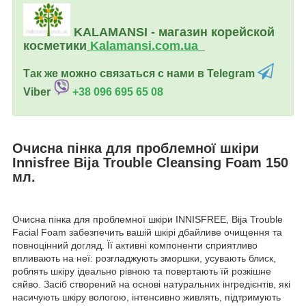
KALAMANSI - магазин корейской
косметики
Kalamansi.c
om.ua
Так же можно связаться с нами в Telegram
Viber
+38 096 695 65 08
Очисна пінка для проблемної шкіри
Innisfree Bija Trouble Cleansing Foam
150
мл.
Очисна пінка для проблемної шкіри INNISFREE, Bija Trouble
Facial Foam забезпечить вашій шкірі дбайливе очищення та
повноцінний догляд. Її активні компоненти сприятливо
впливають на неї: розгладжують зморшки, усувають блиск,
роблять шкіру ідеально рівною та повертають їй розкішне
сяйво. Засіб створений на основі натуральних інгредієнтів, які
насичують шкіру вологою, інтенсивно живлять, підтримують