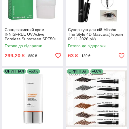
Сонцезахисний крем
Супер туш для вій Missha
INNISFREE UV Active
The Style 4D Mascara(Термін
Poreless Sunscreen SPF50+
09.11.2026 рік)
PA (Термін 22.06.2026 р)
Готово до відправки
Готово до відправки
299,20
63
₴
₴
880 ₴
180 ₴
ОРИГІНАЛ
–60%
ОРИГІНАЛ
–60%