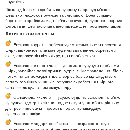
пружність.
Пінка від Innisfree зробить вашу шкіру напрочуд м'якою,
ідеально гладкою, пружною та сяйливою. Вона успішно
бореться з проблемами, позбавляє сухості, лущення, чорних
цяток та ін. Цей засіб ідеально підійде для проблемної шкіри.
Активні компоненти:
Екстракт торреї — забезпечує максимальне зволоження
шкіри, відновлює її, знімає будь-які запалення, бореться з
акне, скорочує кількість жиру, що виробляється.
Екстракт зеленого чаю — допомагає усунути проблеми
шкіри, запобігає появі прищів, вугрів, знімає запалення. Діє як
потужний антиоксидант, що створює бар'єр від шкідливого
впливу зовнішніх чинників, регулює вироблення шкірного
сала, зволожує та пом'якшує шкіру.
Саліцилова кислота — усуває будь-які запалення, м'яко
відлущує відмерлі клітини, надає потужну антибактеріальну
дію, розчиняє сальні пробки в порах, пришвидшує
відновлення шкіри.
Екстракт мандаринової кірки — прекрасно тонізує,
пом'якшує, нормалізує обмін речовин, допомагає позбутися