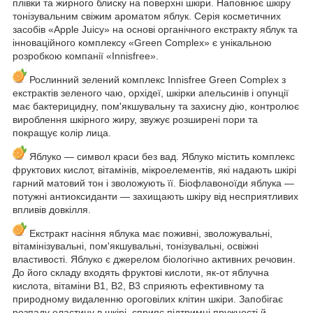
плівки та жирного блиску на поверхні шкіри. Наповнює шкіру
тонізувальним свіжим ароматом яблук. Серія косметичних
засобів «Apple Juicy» на основі органічного екстракту яблук та
інноваційного комплексу «Green Complex» є унікальною
розробкою компанії «Innisfree».
Рослинний зелений комплекс Innisfree Green Complex з
екстрактів зеленого чаю, орхідеї, шкірки апельсинів і опунції
має бактерицидну, пом'якшувальну та захисну дію, контролює
вироблення шкірного жиру, звужує розширені пори та
покращує колір лица.
Яблуко — символ краси без вад. Яблуко містить комплекс
фруктових кислот, вітамінів, мікроелементів, які надають шкірі
гарний матовий тон і зволожують її. Біофлавоноїди яблука —
потужні антиоксиданти — захищають шкіру від несприятливих
впливів довкілля.
Екстракт насіння яблука має поживні, зволожувальні,
вітамінізувальні, пом'якшувальні, тонізувальні, освіжні
властивості. Яблуко є джерелом біологічно активних речовин.
До його складу входять фруктові кислоти, як-от яблучна
кислота, вітаміни B1, B2, B3 сприяють ефективному та
природному видаленню ороговілих клітин шкіри. Запобігає
розпаду еластину в шкірі, сприяє підтримці пружності й