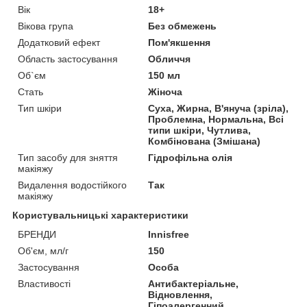
Вік
18+
Вікова група
Без обмежень
Додатковий ефект
Пом'якшення
Область застосування
Обличчя
Об`єм
150 мл
Стать
Жіноча
Тип шкіри
Суха, Жирна, В'януча (зріла),
Проблемна, Нормальна, Всі
типи шкіри, Чутлива,
Комбінована (Змішана)
Тип засобу для зняття
Гідрофільна олія
макіяжу
Видалення водостійкого
Так
макіяжу
Користувальницькі характеристики
БРЕНДИ
Innisfree
Об'єм, мл/г
150
Застосування
Особа
Властивості
Антибактеріальне,
Відновлення,
Гіпоалергенний,