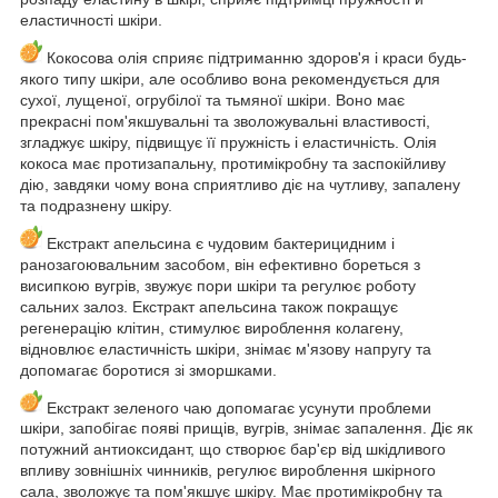
еластичності шкіри.
Кокосова олія сприяє підтриманню здоров'я і краси будь-
якого типу шкіри, але особливо вона рекомендується для
сухої, лущеної, огрубілої та тьмяної шкіри. Воно має
прекрасні пом'якшувальні та зволожувальні властивості,
згладжує шкіру, підвищує її пружність і еластичність. Олія
кокоса має протизапальну, протимікробну та заспокійливу
дію, завдяки чому вона сприятливо діє на чутливу, запалену
та подразнену шкіру.
Екстракт апельсина є чудовим бактерицидним і
ранозагоювальним засобом, він ефективно бореться з
висипкою вугрів, звужує пори шкіри та регулює роботу
сальних залоз. Екстракт апельсина також покращує
регенерацію клітин, стимулює вироблення колагену,
відновлює еластичність шкіри, знімає м'язову напругу та
допомагає боротися зі зморшками.
Екстракт зеленого чаю допомагає усунути проблеми
шкіри, запобігає появі прищів, вугрів, знімає запалення. Діє як
потужний антиоксидант, що створює бар'єр від шкідливого
впливу зовнішніх чинників, регулює вироблення шкірного
сала, зволожує та пом'якшує шкіру. Має протимікробну та