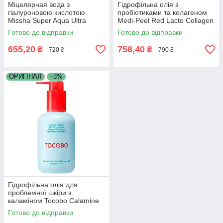
Міцелярная вода з
Гідрофільна олія з
гіалуроновою кислотою
пробіотиками та колагеном
Missha Super Aqua Ultra
Medi-Peel Red Lacto Collagen
Hyalron Micellar Cleansing
Cleansing Oil 200 мл
Готово до відправки
Готово до відправки
Water 500 мл
655,20
758,40
₴
₴
720 ₴
790 ₴
ОРИГІНАЛ
–3%
Гідрофільна олія для
проблемної шкіри з
каламіном Tocobo Calamine
Pore Control Cleansing Oil 200
Готово до відправки
мл