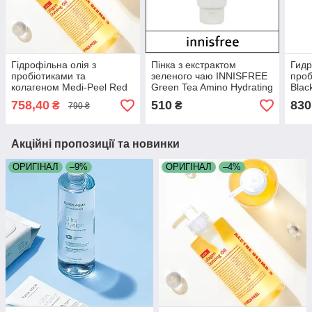
Гідрофільна олія з
Пінка з екстрактом
Гид
пробіотиками та
зеленого чаю INNISFREE
про
колагеном Medi-Peel Red
Green Tea Amino Hydrating
Blac
Lacto Collagen Cleansing
Cleansing Foam 150 мл
Oil 
758,40
510
830
₴
₴
790 ₴
Oil 200 мл
Акційні пропозиції та новинки
ОРИГІНАЛ
–9%
ОРИГІНАЛ
–4%