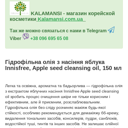
KALAMANSI - магазин корейской
косметики
Kalamansi.c
om.ua
Так же можно связаться с нами в Telegram
Viber
+38 096 695 65 08
Гідрофільна олія з насіння яблука
Innisfree, Apple seed cleansing oil, 150 мл
Легка та освіжна, ароматна та бадьорлива — гідрофільна олія
з екстрактом яблучних насіння Innisfree Apple seed cleansing
oil зробить процес очищення шкіри не тільки корисним і
ефективним, але й приємним, розслаблювальним.
Гідрофільна олія без сліду розчиняє макіяж будь-якої
стійкості, особливо рекомендується для демакіяжу бб-крему,
видалення тональних засобів, консилерів, пудри, санблоків,
водостійкої туші, тинтів та інших засобів. Не залишає олійної