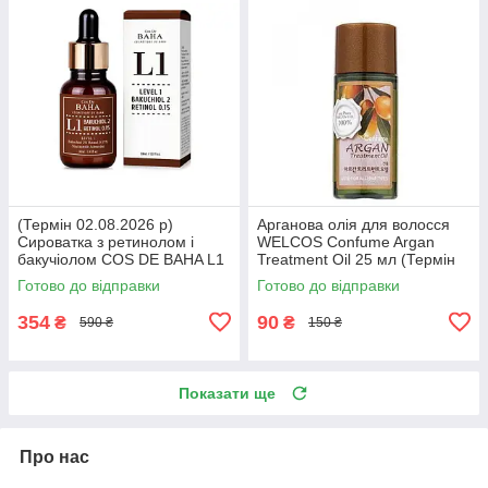
(Термін 02.08.2026 р)
Арганова олія для волосся
Сироватка з ретинолом і
WELCOS Confume Argan
бакучіолом COS DE BAHA L1
Treatment Oil 25 мл (Термін
Level 1 Bakuchiol Retinol
17.05.2026 р)
Готово до відправки
Готово до відправки
Serum 30 мл
354
90
₴
₴
590 ₴
150 ₴
Показати ще
Про нас