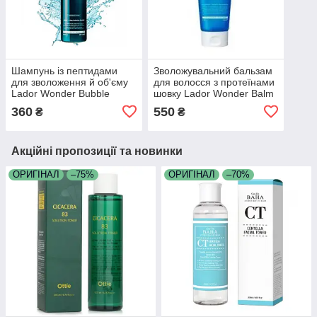
Шампунь із пептидами
Зволожувальний бальзам
для зволоження й об'єму
для волосся з протеїнами
Lador Wonder Bubble
шовку Lador Wonder Balm
Shampoo 250 мл
200 мл
360
550
₴
₴
Акційні пропозиції та новинки
ОРИГІНАЛ
–75%
ОРИГІНАЛ
–70%