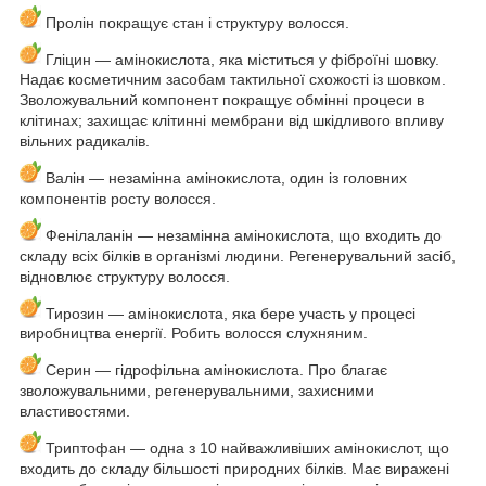
Пролін покращує стан і структуру волосся.
Гліцин — амінокислота, яка міститься у фіброїні шовку.
Надає косметичним засобам тактильної схожості із шовком.
Зволожувальний компонент покращує обмінні процеси в
клітинах; захищає клітинні мембрани від шкідливого впливу
вільних радикалів.
Валін — незамінна амінокислота, один із головних
компонентів росту волосся.
Фенілаланін — незамінна амінокислота, що входить до
складу всіх білків в організмі людини. Регенерувальний засіб,
відновлює структуру волосся.
Тирозин — амінокислота, яка бере участь у процесі
виробництва енергії. Робить волосся слухняним.
Серин — гідрофільна амінокислота. Про благає
зволожувальними, регенерувальними, захисними
властивостями.
Триптофан — одна з 10 найважливіших амінокислот, що
входить до складу більшості природних білків. Має виражені