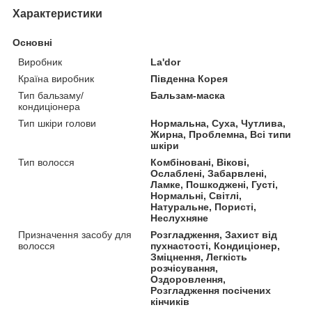
Характеристики
Основні
Виробник
La'dor
Країна виробник
Південна Корея
Тип бальзаму/
Бальзам-маска
кондиціонера
Тип шкіри голови
Нормальна, Суха, Чутлива,
Жирна, Проблемна, Всі типи
шкіри
Тип волосся
Комбіновані, Вікові,
Ослаблені, Забарвлені,
Ламке, Пошкоджені, Густі,
Нормальні, Світлі,
Натуральне, Пористі,
Неслухняне
Призначення засобу для
Розгладження, Захист від
волосся
пухнастості, Кондиціонер,
Зміцнення, Легкість
розчісування,
Оздоровлення,
Розгладження посічених
кінчиків