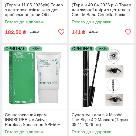
(Термін 11.05.2026рік) Тонер
(Термін 40.04.2026 рік) Тонер
з центелою азіатською для
для жирної шкіри з центелою
проблемної шкіри Ottie
Cos de Baha Centella Facial
Cicacera 83 Solution Toner
Toner 200 мл
Готово до відправки
Готово до відправки
200мл
182,50
141
₴
₴
730 ₴
470 ₴
ОРИГІНАЛ
–66%
ОРИГІНАЛ
–65%
Сонцезахисний крем
Супер туш для вій Missha
INNISFREE UV Active
The Style 4D Mascara(Термін
Poreless Sunscreen SPF50+
09.11.2026 рік)
PA (Термін 22.06.2026 р)
Готово до відправки
Готово до відправки