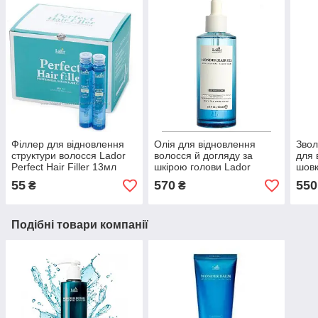
Філлер для відновлення
Олія для відновлення
Звол
структури волосся Lador
волосся й догляду за
для 
Perfect Hair Filler 13мл
шкірою голови Lador
шовк
Wonder Hair Oil 100мл
200 
55
570
550
₴
₴
Подібні товари компанії