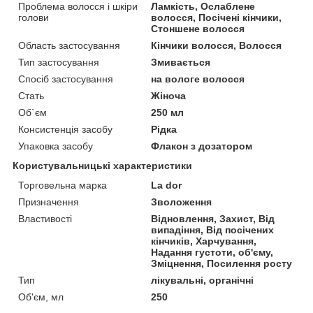
Проблема волосся і шкіри
Ламкість, Ослаблене
голови
волосся, Посічені кінчики,
Стоншене волосся
Область застосування
Кінчики волосся, Волосся
Тип застосування
Змивається
Спосіб застосування
на вологе волосся
Стать
Жіноча
Об`єм
250 мл
Консистенція засобу
Рідка
Упаковка засобу
Флакон з дозатором
Користувальницькі характеристики
Торговельна марка
La dor
Призначення
Зволоження
Властивості
Відновлення, Захист, Від
випадіння, Від посічених
кінчиків, Харчування,
Надання густоти, об'єму,
Зміцнення, Посилення росту
Тип
лікувальні, органічні
Об'єм, мл
250