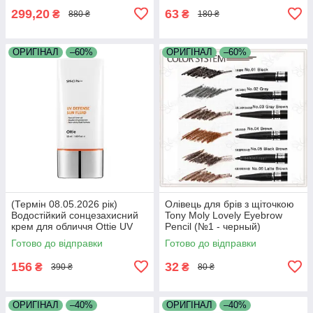
299,20
63
₴
₴
880 ₴
180 ₴
ОРИГІНАЛ
–60%
ОРИГІНАЛ
–60%
(Термін 08.05.2026 рік)
Олівець для брів з щіточкою
Водостійкий сонцезахисний
Tony Moly Lovely Eyebrow
крем для обличчя Ottie UV
Pencil (№1 - черный)
Defense Sun Fluid
Готово до відправки
Готово до відправки
SPF43/PA++ 50м
156
32
₴
₴
390 ₴
80 ₴
ОРИГІНАЛ
–40%
ОРИГІНАЛ
–40%