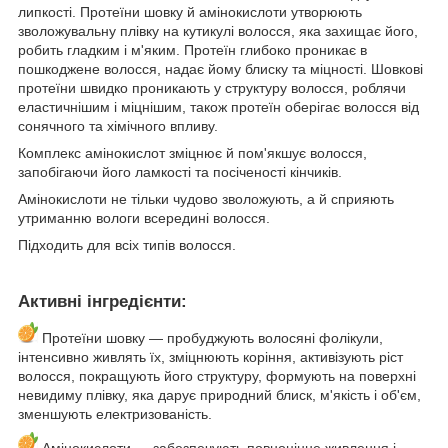
липкості. Протеїни шовку й амінокислоти утворюють
зволожувальну плівку на кутикулі волосся, яка захищає його,
робить гладким і м'яким. Протеїн глибоко проникає в
пошкоджене волосся, надає йому блиску та міцності. Шовкові
протеїни швидко проникають у структуру волосся, роблячи
еластичнішим і міцнішим, також протеїн оберігає волосся від
сонячного та хімічного впливу.
Комплекс амінокислот зміцнює й пом'якшує волосся,
запобігаючи його ламкості та посіченості кінчиків.
Амінокислоти не тільки чудово зволожують, а й сприяють
утриманню вологи всередині волосся.
Підходить для всіх типів волосся.
Активні інгредієнти:
Протеїни шовку — пробуджують волосяні фолікули,
інтенсивно живлять їх, зміцнюють коріння, активізують ріст
волосся, покращують його структуру, формують на поверхні
невидиму плівку, яка дарує природний блиск, м'якість і об'єм,
зменшують електризованість.
Амінокислоти — забезпечують повноцінне живлення і