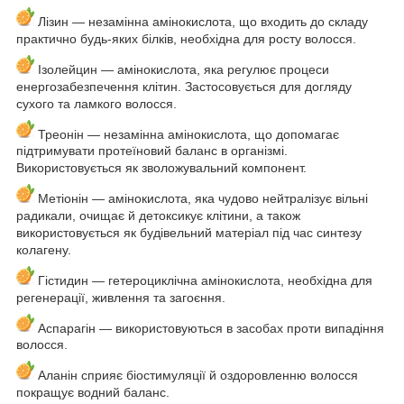
Лізин — незамінна амінокислота, що входить до складу
практично будь-яких білків, необхідна для росту волосся.
Ізолейцин — амінокислота, яка регулює процеси
енергозабезпечення клітин. Застосовується для догляду
сухого та ламкого волосся.
Треонін — незамінна амінокислота, що допомагає
підтримувати протеїновий баланс в організмі.
Використовується як зволожувальний компонент.
Метіонін — амінокислота, яка чудово нейтралізує вільні
радикали, очищає й детоксикує клітини, а також
використовується як будівельний матеріал під час синтезу
колагену.
Гістидин — гетероциклічна амінокислота, необхідна для
регенерації, живлення та загоєння.
Аспарагін — використовуються в засобах проти випадіння
волосся.
Аланін сприяє біостимуляції й оздоровленню волосся
покращує водний баланс.