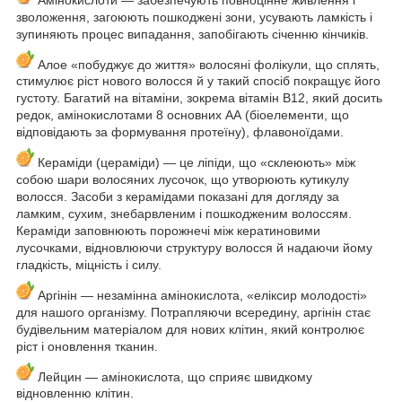
зволоження, загоюють пошкоджені зони, усувають ламкість і
зупиняють процес випадання, запобігають січенню кінчиків.
Алое «побуджує до життя» волосяні фолікули, що сплять,
стимулює ріст нового волосся й у такий спосіб покращує його
густоту. Багатий на вітаміни, зокрема вітамін В12, який досить
редок, амінокислотами 8 основних АА (біоелементи, що
відповідають за формування протеїну), флавоноїдами.
Кераміди (цераміди) — це ліпіди, що «склеюють» між
собою шари волосяних лусочок, що утворюють кутикулу
волосся. Засоби з керамідами показані для догляду за
ламким, сухим, знебарвленим і пошкодженим волоссям.
Кераміди заповнюють порожнечі між кератиновими
лусочками, відновлюючи структуру волосся й надаючи йому
гладкість, міцність і силу.
Аргінін — незамінна амінокислота, «еліксир молодості»
для нашого організму. Потрапляючи всередину, аргінін стає
будівельним матеріалом для нових клітин, який контролює
ріст і оновлення тканин.
Лейцин — амінокислота, що сприяє швидкому
відновленню клітин.