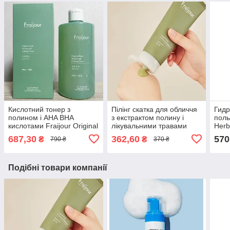
Кислотний тонер з
Пілінг скатка для обличчя
Гид
полином і AHA BHA
з екстрактом полину і
полы
кислотами Fraijour Original
лікувальними травами
Herb
Herb Wormwood Calming
Fraijour Original Herb
Oil 
687,30
362,60
570
₴
₴
790 ₴
370 ₴
Toner 500 мл
Wormwood Peeling Gel
150
Подібні товари компанії