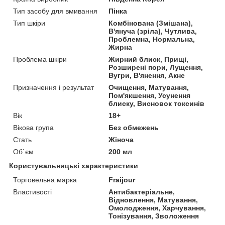
Тип засобу для вмивання
Пінка
Тип шкіри
Комбінована (Змішана),
В'януча (зріла), Чутлива,
Проблемна, Нормальна,
Жирна
Проблема шкіри
Жирний блиск, Прищі,
Розширені пори, Лущення,
Вугри, В'янення, Акне
Призначення і результат
Очищення, Матування,
Пом'якшення, Усунення
блиску, Висновок токсинів
Вік
18+
Вікова група
Без обмежень
Стать
Жіноча
Об`єм
200 мл
Користувальницькі характеристики
Торговельна марка
Fraijour
Властивості
Антибактеріальне,
Відновлення, Матування,
Омолодження, Харчування,
Тонізування, Зволоження