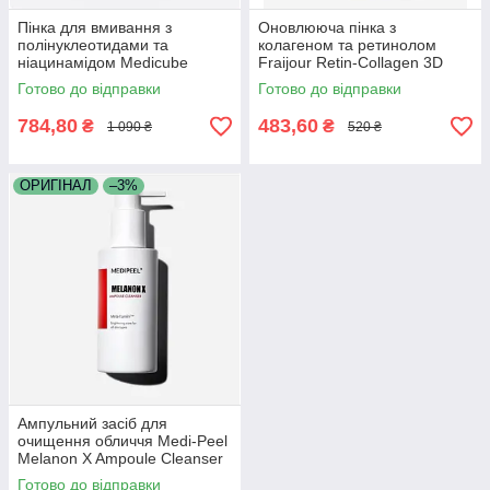
Пінка для вмивання з
Оновлююча пінка з
полінуклеотидами та
колагеном та ретинолом
ніацинамідом Medicube
Fraijour Retin-Collagen 3D
PDRN Pink Niacinamide Whip
Core Cleansing Foam 250 мл
Готово до відправки
Готово до відправки
Cleanser 120 г
784,80
483,60
₴
₴
1 090 ₴
520 ₴
ОРИГІНАЛ
–3%
Ампульний засіб для
очищення обличчя Medi-Peel
Melanon X Ampoule Cleanser
150 мл
Готово до відправки