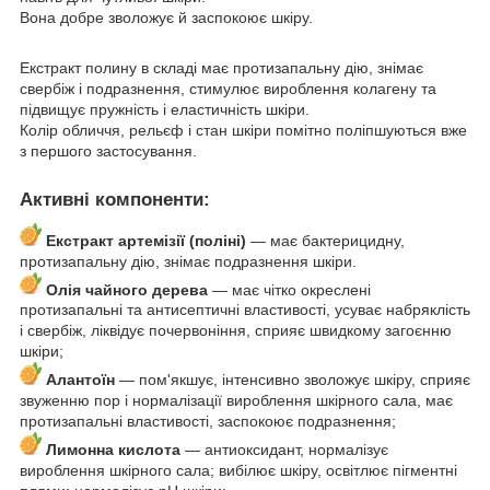
Вона добре зволожує й заспокоює шкіру.
Екстракт полину в складі має протизапальну дію, знімає
свербіж і подразнення, стимулює вироблення колагену та
підвищує пружність і еластичність шкіри.
Колір обличчя, рельєф і стан шкіри помітно поліпшуються вже
з першого застосування.
Активні компоненти:
Екстракт артемізії (поліні)
— має бактерицидну,
протизапальну дію, знімає подразнення шкіри.
Олія чайного дерева
— має чітко окреслені
протизапальні та антисептичні властивості, усуває набряклість
і свербіж, ліквідує почервоніння, сприяє швидкому загоєнню
шкіри;
Алантоїн
— пом'якшує, інтенсивно зволожує шкіру, сприяє
звуженню пор і нормалізації вироблення шкірного сала, має
протизапальні властивості, заспокоює подразнення;
Лимонна кислота
— антиоксидант, нормалізує
вироблення шкірного сала; вибілює шкіру, освітлює пігментні