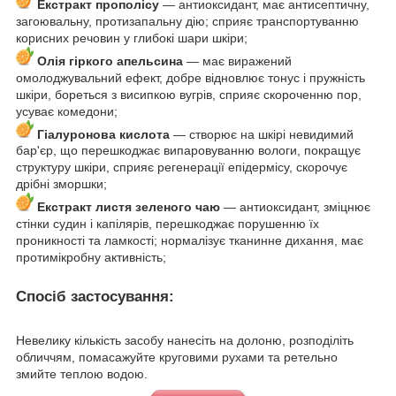
Екстракт прополісу
— антиоксидант, має антисептичну,
загоювальну, протизапальну дію; сприяє транспортуванню
корисних речовин у глибокі шари шкіри;
Олія гіркого апельсина
— має виражений
омолоджувальний ефект, добре відновлює тонус і пружність
шкіри, бореться з висипкою вугрів, сприяє скороченню пор,
усуває комедони;
Гіалуронова кислота
— створює на шкірі невидимий
бар'єр, що перешкоджає випаровуванню вологи, покращує
структуру шкіри, сприяє регенерації епідермісу, скорочує
дрібні зморшки;
Екстракт листя зеленого чаю
— антиоксидант, зміцнює
стінки судин і капілярів, перешкоджає порушенню їх
проникності та ламкості; нормалізує тканинне дихання, має
протимікробну активність;
Спосіб застосування:
Невелику кількість засобу нанесіть на долоню, розподіліть
обличчям, помасажуйте круговими рухами та ретельно
змийте теплою водою.