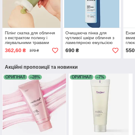
Пілінг скатка для обличчя
Очищаюча пінка для
Ензи
з екстрактом полину і
чутливої шкіри обличчя з
вмив
лікувальними травами
ламелярною емульсією
глюк
Fraijour Original Herb
MLE Atopalm Facial Foam
Gluc
362,60
690
550
₴
₴
370 ₴
Wormwood Peeling Gel
Wash 150 мл
Wash
150
Акційні пропозиції та новинки
ОРИГІНАЛ
–28%
ОРИГІНАЛ
–7%