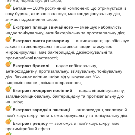
плями; нормалізує pH шкіри;
Бетаїн
— 100% рослинний компонент, що отримується із
соку буряка; активно зволожує, має кондиціонувальну дію,
знімає подразнення шкіри;
Екстракт плюща звичайного
— зменшує набряклість,
надає тонізувальну, антибактеріальну та протизапальну дію;
Екстракт листя розмарину
— антиоксидант, що збільшує
захисні та зволожувальні властивості шкіри, стимулює
мікроциркуляції, має бактерицидні, дезінфікувальні та
протигрибкові властивості;
Екстракт броколі
— надає вибілювальну,
антиоксидантну, протизапальну, зв'язувальну, тонізувальну
дію. Захищає клітини шкіри від ушкодження УФ-
випромінювання, знімає подразнення;
Екстракт люцерни посівний
— надає вітамінізувальну,
загальнозміцнювальну, бактерицидну та протизапальну дію
на шкіру;
Екстракт зародків пшениці
— антиоксидант, зволожує й
пом'якшує шкіру, чинить омолоджувальну та тонізувальну дію.
Екстракт редису
— зволожує й пом'якшує шкіру, має
протимікробний ефект.