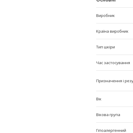
Виробник
Країна виробник
Тип шкіри
Час застосування
Призначення і рез
Вік
Вікова група
Гіпоалергенний