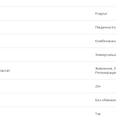
Fraijour
Південна К
Комбінована
Універсаль
Живлення, З
ультат
Регенерація
20+
Без обмеже
Так