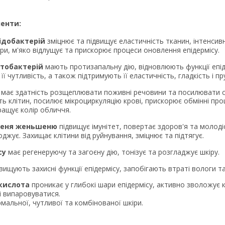
енти:
ідобактерій
зміцнює та підвищує еластичність тканин, інтенси
ри, м'яко відлущує та прискорює процеси оновлення епідермісу.
тобактерій
мають протизапальну дію, відновлюють функції епі
ї чутливість, а також підтримують її еластичність, гладкість і пр
с
має здатність розщеплювати поживні речовини та посилювати ст
сть клітин, посилює мікроциркуляцію крові, прискорює обмінні пр
ращує колір обличчя.
реня женьшеню
підвищує імунітет, повертає здоров'я та молоді
жує. Захищає клітини від руйнування, зміцнює та підтягує.
су
має регенеруючу та загоєну дію, тонізує та розгладжує шкіру.
вищують захисні функції епідермісу, запобігають втраті вологи
 кислота
проникає у глибокі шари епідермісу, активно зволожує 
і випаровуватися.
мальної, чутливої та комбінованої шкіри.