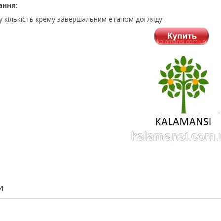
ання:
у кількість крему завершальним етапом догляду.
И