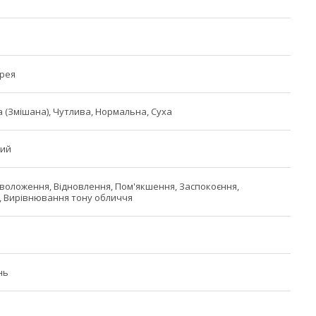
орея
 (Змішана), Чутлива, Нормальна, Суха
ний
воложення, Відновлення, Пом'якшення, Заспокоєння,
, Вирівнювання тону обличчя
нь