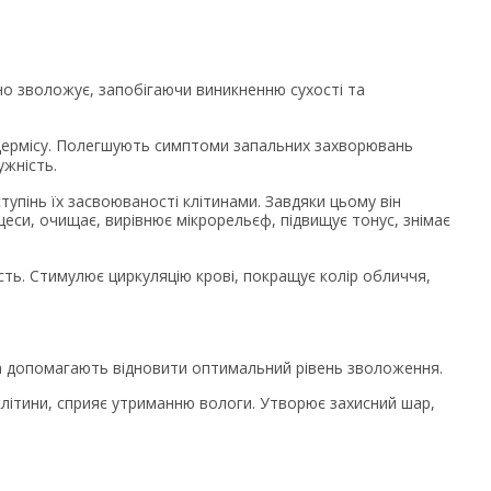
вно зволожує, запобігаючи виникненню сухості та
дермісу. Полегшують симптоми запальних захворювань
ужність.
упінь їх засвоюваності клітинами. Завдяки цьому він
оцеси, очищає, вирівнює мікрорельєф, підвищує тонус, знімає
сть. Стимулює циркуляцію крові, покращує колір обличчя,
 та допомагають відновити оптимальний рівень зволоження.
клітини, сприяє утриманню вологи. Утворює захисний шар,