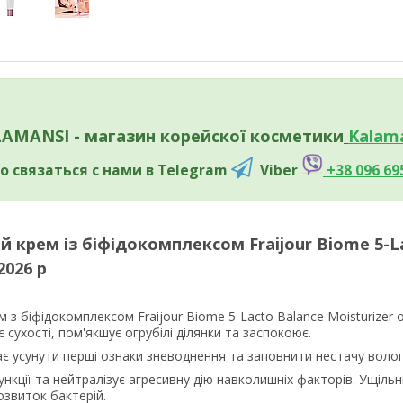
AMANSI - магазин корейскої косметики
Kalama
о связаться с нами в Telegram
Viber
+38 096 69
крем із біфідокомплексом Fraijour Biome 5-La
2026 р
з біфідокомплексом Fraijour Biome 5-Lacto Balance Moisturizer о
є сухості, пом'якшує огрубілі ділянки та заспокоює.
 усунути перші ознаки зневоднення та заповнити нестачу вологи 
ункції та нейтралізує агресивну дію навколишніх факторів. Ущіль
розвиток бактерій.