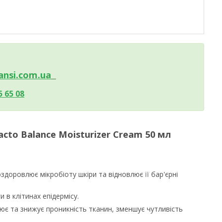
nsi.c
om.ua
5 65 08
cto Balance Moisturizer Cream 50 мл
здоровлює мікробіоту шкіри та відновлює її бар'єрні
в клітинах епідермісу.
нює та знижує проникність тканин, зменшує чутливість