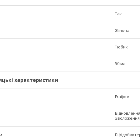
Так
Жіноча
Тюбик
50 мл
ицькі характеристики
Fraijour
Відновлення
Зволоження,
и
Біфідобакте