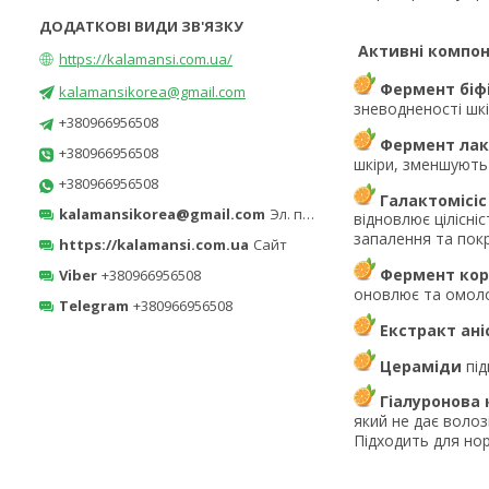
Активні компон
https://kalamansi.com.ua/
Фермент біф
kalamansikorea@gmail.com
зневодненості шкі
+380966956508
Фермент лак
+380966956508
шкіри, зменшують ї
+380966956508
Галактомісі
kalamansikorea@gmail.com
Эл. почта
відновлює цілісні
запалення та пок
https://kalamansi.com.ua
Сайт
Фермент ко
Viber
+380966956508
оновлює та омолод
Telegram
+380966956508
Екстракт ані
Цераміди
під
Гіалуронова
який не дає волоз
Підходить для нор