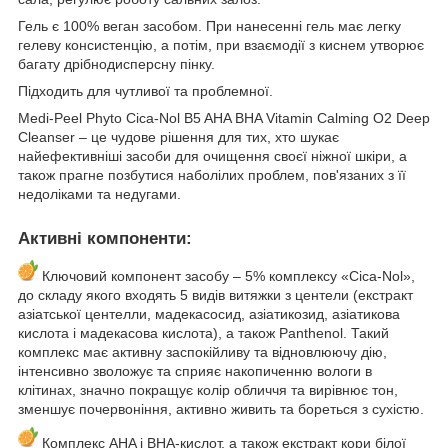
Гель є 100% веган засобом. При нанесенні гель має легку
гелеву консистенцію, а потім, при взаємодії з киснем утворює
багату дрібнодисперсну пінку.
Підходить для чутливої та проблемної.
Medi-Peel Phyto Cica-Nol B5 AHA BHA Vitamin Calming O2 Deep
Cleanser – це чудове рішення для тих, хто шукає
найефективніші засоби для очищення своєї ніжної шкіри, а
також прагне позбутися наболілих проблем, пов'язаних з її
недоліками та недугами.
Активні компоненти:
Ключовий компонент засобу – 5% комплексу «Cica-Nol»,
до складу якого входять 5 видів витяжки з центели (екстракт
азіатської центелли, мадекасосид, азіатикозид, азіатикова
кислота і мадекасова кислота), а також Panthenol. Такий
комплекс має активну заспокійливу та відновлюючу дію,
інтенсивно зволожує та сприяє накопиченню вологи в
клітинах, значно покращує колір обличчя та вирівнює тон,
зменшує почервоніння, активно живить та бореться з сухістю.
Комплекс AHA і BHA-кислот, а також екстракт кори білої