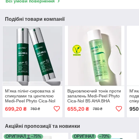
Всі умови повернення
Подібні товари компанії
М'яка пілінг-сироватка зі
Відновлюючий тонік проти
М'як
спикулами та центелою
запалень Medi-Peel Phyto
подв
Medi-Peel Phyto Cica-Nol
Cica-Nol B5 AHA BHA
спік
B5 3000 Shot Serum 50 мл
Vitamin Calming Toner 150
Peel
699,20
655,20
950
₴
₴
760 ₴
780 ₴
мл
6000
Акційні пропозиції та новинки
ОРИГІНАЛ
–75%
ОРИГІНАЛ
–70%