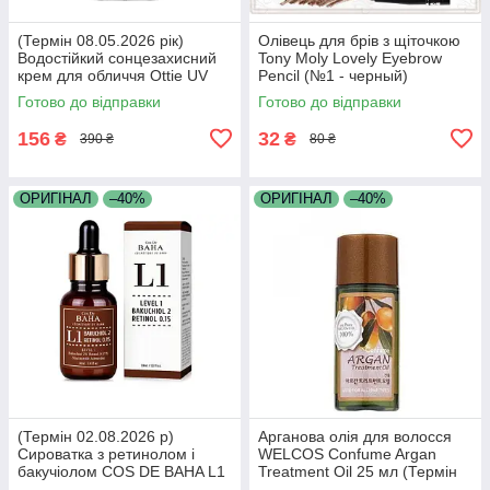
(Термін 08.05.2026 рік)
Олівець для брів з щіточкою
Водостійкий сонцезахисний
Tony Moly Lovely Eyebrow
крем для обличчя Ottie UV
Pencil (№1 - черный)
Defense Sun Fluid
Готово до відправки
Готово до відправки
SPF43/PA++ 50м
156
32
₴
₴
390 ₴
80 ₴
ОРИГІНАЛ
–40%
ОРИГІНАЛ
–40%
(Термін 02.08.2026 р)
Арганова олія для волосся
Сироватка з ретинолом і
WELCOS Confume Argan
бакучіолом COS DE BAHA L1
Treatment Oil 25 мл (Термін
Level 1 Bakuchiol Retinol
17.05.2026 р)