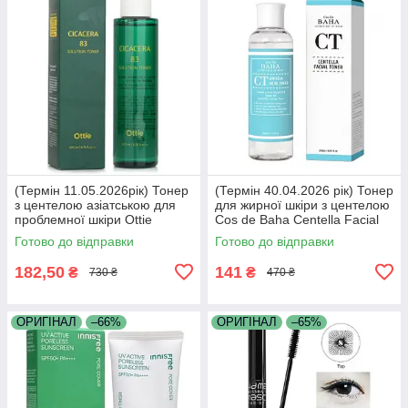
(Термін 11.05.2026рік) Тонер
(Термін 40.04.2026 рік) Тонер
з центелою азіатською для
для жирної шкіри з центелою
проблемної шкіри Ottie
Cos de Baha Centella Facial
Cicacera 83 Solution Toner
Toner 200 мл
Готово до відправки
Готово до відправки
200мл
182,50
141
₴
₴
730 ₴
470 ₴
ОРИГІНАЛ
–66%
ОРИГІНАЛ
–65%