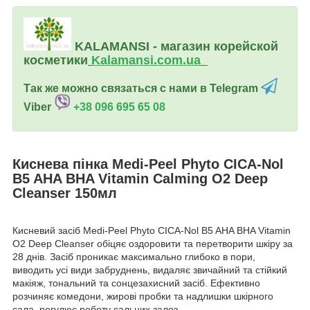
KALAMANSI - магазин корейской
косметики
Kalamansi.c
om.ua
Так же можно связаться с нами в Telegram
Viber
+38 096 695 65 08
Киснева пінка Medi-Peel Phyto CICA-Nol
B5 AHA BHA Vitamin Calming O2 Deep
Cleanser 150мл
Кисневий засіб Medi-Peel Phyto CICA-Nol B5 AHA BHA Vitamin
O2 Deep Cleanser обіцяє оздоровити та перетворити шкіру за
28 днів. Засіб проникає максимально глибоко в пори,
виводить усі види забруднень, видаляє звичайний та стійкий
макіяж, тональний та сонцезахисний засіб. Ефективно
розчиняє комедони, жирові пробки та надлишки шкірного
сала, регулює роботу сальних залоз.