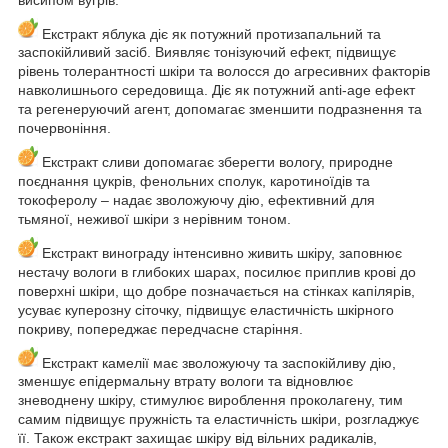
Екстракт яблука діє як потужний протизапальний та
заспокійливий засіб. Виявляє тонізуючий ефект, підвищує
рівень толерантності шкіри та волосся до агресивних факторів
навколишнього середовища. Діє як потужний anti-age ефект
та регенеруючий агент, допомагає зменшити подразнення та
почервоніння.
Екстракт сливи допомагає зберегти вологу, природне
поєднання цукрів, фенольних сполук, каротиноїдів та
токоферолу – надає зволожуючу дію, ефективний для
тьмяної, неживої шкіри з нерівним тоном.
Екстракт винограду інтенсивно живить шкіру, заповнює
нестачу вологи в глибоких шарах, посилює приплив крові до
поверхні шкіри, що добре позначається на стінках капілярів,
усуває куперозну сіточку, підвищує еластичність шкірного
покриву, попереджає передчасне старіння.
Екстракт камелії має зволожуючу та заспокійливу дію,
зменшує епідермальну втрату вологи та відновлює
зневоднену шкіру, стимулює вироблення проколагену, тим
самим підвищує пружність та еластичність шкіри, розгладжує
її. Також екстракт захищає шкіру від вільних радикалів,