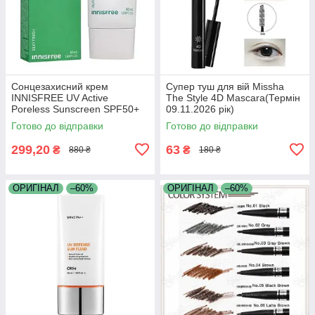
Сонцезахисний крем
Супер туш для вій Missha
INNISFREE UV Active
The Style 4D Mascara(Термін
Poreless Sunscreen SPF50+
09.11.2026 рік)
PA (Термін 22.06.2026 р)
Готово до відправки
Готово до відправки
299,20
63
₴
₴
880 ₴
180 ₴
ОРИГІНАЛ
–60%
ОРИГІНАЛ
–60%