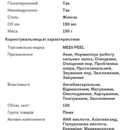
Гіпоалергенний
Так
Некомедогенно
Так
Стать
Жіноча
Об`єм
150 мл
Маса
150 г
Користувальницькі характеристики
Торговельна марка
MEDI-PEEL
Призначення
Акне, Нормалізує роботу
сальних залоз, Очищення,
Очищення пор, Проблемна
шкіра, Протизапальний,
Звуження пор, Зволоження,
Зміцнення
Властивості
Антибактеріальне,
Відновлення, Матування,
Омолодження, Харчування,
Тонізування, Зволоження
Об'єм, мл/г
150
Група товарів
Пінка
Активні компоненти
АНА кислоти, Азіатикозид,
Гіалуронова кислота,
Кераміди, Мадекассосид,