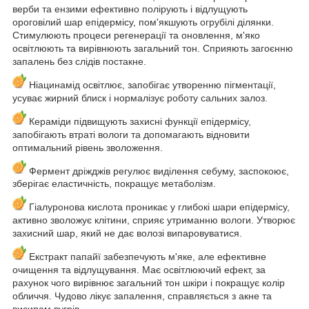
верби та ензими ефективно полірують і відлущують
ороговілий шар епідермісу, пом'якшують огрубілі ділянки.
Стимулюють процеси регенерації та оновлення, м'яко
освітлюють та вирівнюють загальний тон. Сприяють загоєнню
запалень без слідів постакне.
Ніацинамід освітлює, запобігає утворенню пігментації,
усуває жирний блиск і нормалізує роботу сальних залоз.
Кераміди підвищують захисні функції епідермісу,
запобігають втраті вологи та допомагають відновити
оптимальний рівень зволоження.
Фермент дріжджів регулює виділення себуму, заспокоює,
зберігає еластичність, покращує метаболізм.
Гіалуронова кислота проникає у глибокі шари епідермісу,
активно зволожує клітини, сприяє утриманню вологи. Утворює
захисний шар, який не дає волозі випаровуватися.
Екстракт папайї забезпечують м'яке, але ефективне
очищення та відлущування. Має освітлюючий ефект, за
рахунок чого вирівнює загальний тон шкіри і покращує колір
обличчя. Чудово лікує запалення, справляється з акне та
висипом вугрів.