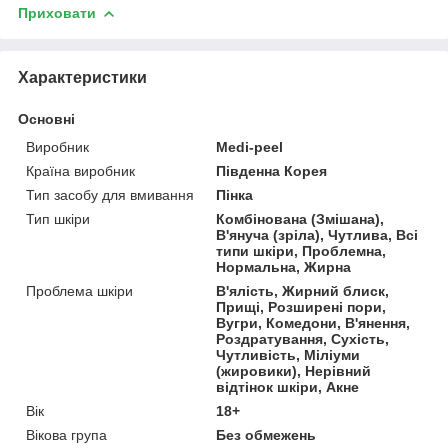
Приховати
Характеристики
Основні
Виробник
Medi-peel
Країна виробник
Південна Корея
Тип засобу для вмивання
Пінка
Тип шкіри
Комбінована (Змішана),
В'януча (зріла), Чутлива, Всі
типи шкіри, Проблемна,
Нормальна, Жирна
Проблема шкіри
В'ялість, Жирний блиск,
Прищі, Розширені пори,
Вугри, Комедони, В'янення,
Роздратування, Сухість,
Чутливість, Міліуми
(жировики), Нерівний
відтінок шкіри, Акне
Вік
18+
Вікова група
Без обмежень