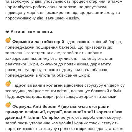
та зволожуючу дію, уповільнюють процеси старіння, а також
нормалізують роботу сальної залози, не допускаючи
підвищену жирність і розширення пір, що дає антивікову та
поросуживаючу дію, залишаючи шкіру.
❤️
Активні компоненти:
Ферменти лактобактерій
відновлюють ліпідний бар'єр,
попереджаючи поширення бактерій, що призводять до
запалень і загострення акне, запобігають шкірним
захворюванням, знижують чутливість і полегшують стан
реактивної шкіри, схильної до появи екзем, дерматиту,
розацеа і куперозу, а також підтягуючи овал обличчя,
попереджаючи в'ялість та обвисання шкіри;
Гідролізований колаген
відновлює структуру епідермісу
зсередини, зміцнює стінки клітин, покращує болковий обмін.
Підтримує матрикс шкіри, розгладжує зморшки та заломи.
Формула Anti-Sebum P (що включає екстракти
примули вечірньої, пуераії, соснової хвої і кореня в'язя
давида) + Tannin Complex
регулюють вироблення себуму,
запобігають утворенню комедонів і чорних точок, стягують
пори, вирівнюють текстуру і рельєф шкіри весь день, а також