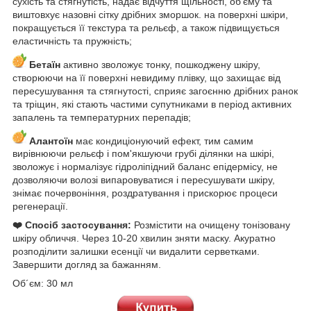
сухість та стягнутість, надає відчуття щільності, об'єму та
виштовхує назовні сітку дрібних зморшок. на поверхні шкіри,
покращується її текстура та рельєф, а також підвищується
еластичність та пружність;
Бетаїн
активно зволожує тонку, пошкоджену шкіру,
створюючи на її поверхні невидиму плівку, що захищає від
пересушування та стягнутості, сприяє загоєнню дрібних ранок
та тріщин, які стають частими супутниками в період активних
запалень та температурних перепадів;
Алантоїн
має кондиціонуючий ефект, тим самим
вирівнюючи рельєф і пом'якшуючи грубі ділянки на шкірі,
зволожує і нормалізує гідроліпідний баланс епідермісу, не
дозволяючи волозі випаровуватися і пересушувати шкіру,
знімає почервоніння, роздратування і прискорює процеси
регенерації.
❤️ Спосіб застосування:
Розмістити на очищену тонізовану
шкіру обличчя. Через 10-20 хвилин зняти маску. Акуратно
розподілити залишки есенції чи видалити серветками.
Завершити догляд за бажанням.
Об´єм: 30 мл