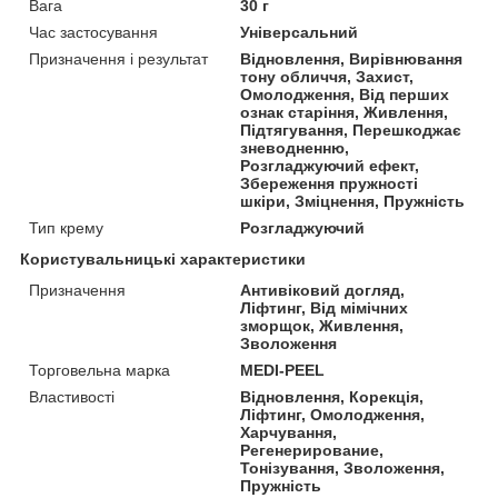
Вага
30 г
Час застосування
Універсальний
Призначення і результат
Відновлення, Вирівнювання
тону обличчя, Захист,
Омолодження, Від перших
ознак старіння, Живлення,
Підтягування, Перешкоджає
зневодненню,
Розгладжуючий ефект,
Збереження пружності
шкіри, Зміцнення, Пружність
Тип крему
Розгладжуючий
Користувальницькі характеристики
Призначення
Антивіковий догляд,
Ліфтинг, Від мімічних
зморщок, Живлення,
Зволоження
Торговельна марка
MEDI-PEEL
Властивості
Відновлення, Корекція,
Ліфтинг, Омолодження,
Харчування,
Регенерирование,
Тонізування, Зволоження,
Пружність