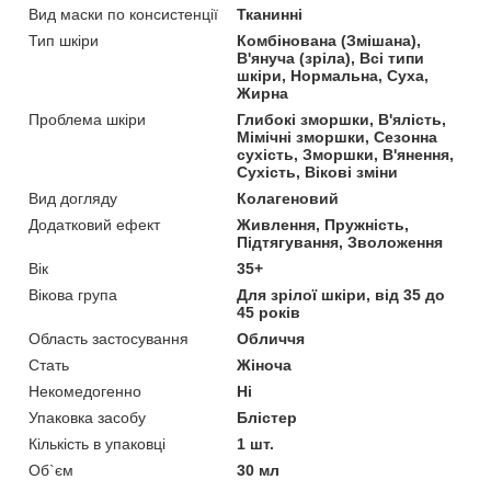
Вид маски по консистенції
Тканинні
Тип шкіри
Комбінована (Змішана),
В'януча (зріла), Всі типи
шкіри, Нормальна, Суха,
Жирна
Проблема шкіри
Глибокі зморшки, В'ялість,
Мімічні зморшки, Сезонна
сухість, Зморшки, В'янення,
Сухість, Вікові зміни
Вид догляду
Колагеновий
Додатковий ефект
Живлення, Пружність,
Підтягування, Зволоження
Вік
35+
Вікова група
Для зрілої шкіри, від 35 до
45 років
Область застосування
Обличчя
Стать
Жіноча
Некомедогенно
Ні
Упаковка засобу
Блістер
Кількість в упаковці
1 шт.
Об`єм
30 мл