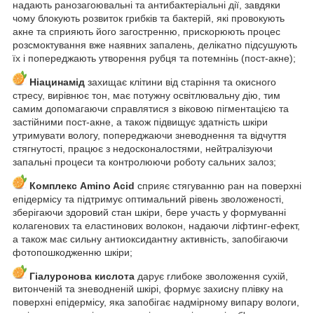
надають ранозагоювальні та антибактеріальні дії, завдяки
чому блокують розвиток грибків та бактерій, які провокують
акне та сприяють його загостренню, прискорюють процес
розсмоктування вже наявних запалень, делікатно підсушують
їх і попереджають утворення рубця та потемнінь (пост-акне);
Ніацинамід
захищає клітини від старіння та окисного
стресу, вирівнює тон, має потужну освітлювальну дію, тим
самим допомагаючи справлятися з віковою пігментацією та
застійними пост-акне, а також підвищує здатність шкіри
утримувати вологу, попереджаючи зневоднення та відчуття
стягнутості, працює з недосконалостями, нейтралізуючи
запальні процеси та контролюючи роботу сальних залоз;
Комплекс Amino Acid
сприяє стягуванню ран на поверхні
епідермісу та підтримує оптимальний рівень зволоженості,
зберігаючи здоровий стан шкіри, бере участь у формуванні
колагенових та еластинових волокон, надаючи ліфтинг-ефект,
а також має сильну антиоксидантну активність, запобігаючи
фотопошкодженню шкіри;
Гіалуронова кислота
дарує глибоке зволоження сухій,
витонченій та зневодненій шкірі, формує захисну плівку на
поверхні епідермісу, яка запобігає надмірному випару вологи,