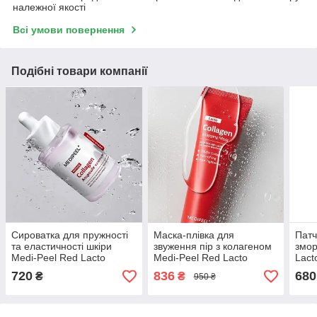
належної якості
Всі умови повернення
Подібні товари компанії
Сироватка для пружності
Маска-плівка для
Патч
та еластичності шкіри
звуження пір з колагеном
змор
Medi-Peel Red Lacto
Medi-Peel Red Lacto
Lact
Collagen Tightening
Collagen Wrapping Mask
60 ш
720
836
680
₴
₴
950 ₴
Ampoule 50 мл
70 мл