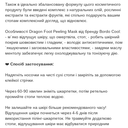
Також в ідеально збалансовану формулу цього косметичного
продукту були введені комплекс з натуральних олій, рослинні
екстракти та екстракти фруктів, які спільно подарують вашим
стопам комплексний догляд, що відновлює.
Особливості Dragon Foot Peeling Mask від бренду Bordo Cool:
- м´яко відлущує шкіру, що омертвіла, стоп; - робить шкірний
покрив шовковистим і гладким; - володіє антисептичними, пом
´якшуючими і загоювальними властивостями; - завдяки маслу
ментолу забезпечує легку охолоджувальну та тонізуючу дію.
❤️
Спосіб застосування:
Надягніть носочки на чисті сухі стопи і закріпіть за допомогою
клейкої стрічки.
Через 60-90 хвилин зніміть шкарпетки, потім ретельно
промийте стопи теплою водою.
Не залишайте на шкірі більше рекомендованого часу!
Відлущення шкіри почнеться через 4-6 днів після
використання пілінг-шкарпеток. Не травмуйте додатково
стопи, відлущування шкіри має відбуватися природним