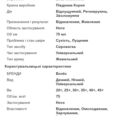
Країна виробник
Південна Корея
Дія
Відлущуючий, Регенеруюча,
Зволожуюче
Призначення і результат
Відновлення, Живлення
Область застосування
Ноги
Об`єм
75 мл
Проблема і стан шкіри
Сухість, Лущення
Тип засобу
Сироватка
Час застосування
Універсальний
Тип крему
Живильний
Користувальницькі характеристики
БРЕНДИ
Bordo
Вид
Денний, Нічний,
Універсальний
Вік
20+, 25+, 30+, 35+, 40+, 45+
Об'єм, мл/г
75
Застосування
Ноги
Властивості
Відновлення, Омолодження,
Харчування,