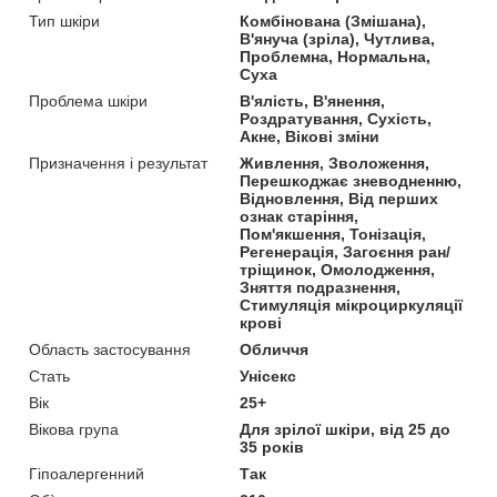
Тип шкіри
Комбінована (Змішана),
В'януча (зріла), Чутлива,
Проблемна, Нормальна,
Суха
Проблема шкіри
В'ялість, В'янення,
Роздратування, Сухість,
Акне, Вікові зміни
Призначення і результат
Живлення, Зволоження,
Перешкоджає зневодненню,
Відновлення, Від перших
ознак старіння,
Пом'якшення, Тонізація,
Регенерація, Загоєння ран/
тріщинок, Омолодження,
Зняття подразнення,
Стимуляція мікроциркуляції
крові
Область застосування
Обличчя
Стать
Унісекс
Вік
25+
Вікова група
Для зрілої шкіри, від 25 до
35 років
Гіпоалергенний
Так