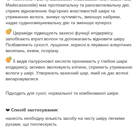
Madecassoside) має протизапальну та ранозагоювальну дію,
сприяє відновленню бар'єрних властивостей шкіри та
утриманню вологи, знижує чутливість, зменшує набряки,
надає судинозміцнювальну дію та зменшує купероз.
Цераміди підвищують захисні функції епідермісу,
запобігають втраті вологи та допомагають відновити шкіру.
Позбавляють сухості, лущення, корисні в лікуванні алергічних
висипань, екзем, псоріазу.
5 видів гіалуронової кислоти проникають у глибокі шари
епідермісу, активно зволожують клітини, сприяють утриманню
вологи у шкірі. Утворюють захисний шар, який не дає волозі
випаровуватися.
Підходить для сухої, нормальної та комбінованої шкіри.
❤️
Спосіб застосування:
нанесіть необхідну кількість засобу на чисту шкіру легкими
рухами, що поплескують.