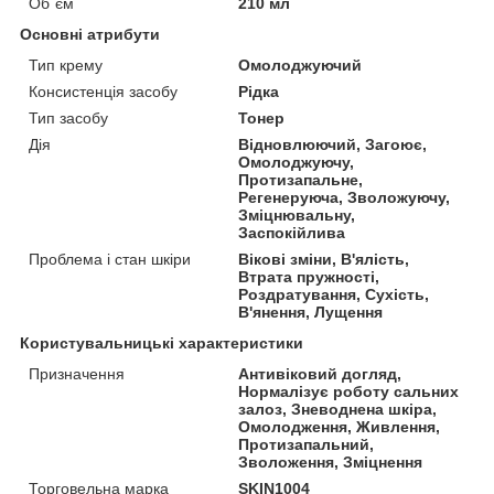
Об`єм
210 мл
Основні атрибути
Тип крему
Омолоджуючий
Консистенція засобу
Рідка
Тип засобу
Тонер
Дія
Відновлюючий, Загоює,
Омолоджуючу,
Протизапальне,
Регенеруюча, Зволожуючу,
Зміцнювальну,
Заспокійлива
Проблема і стан шкіри
Вікові зміни, В'ялість,
Втрата пружності,
Роздратування, Сухість,
В'янення, Лущення
Користувальницькі характеристики
Призначення
Антивіковий догляд,
Нормалізує роботу сальних
залоз, Зневоднена шкіра,
Омолодження, Живлення,
Протизапальний,
Зволоження, Зміцнення
Торговельна марка
SKIN1004