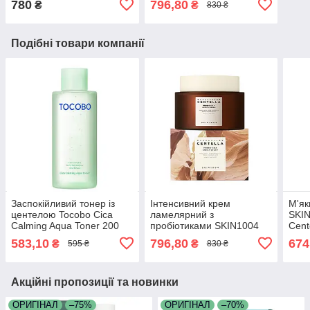
780
796,80
₴
₴
830 ₴
Ampoule 50 мл та 30 мл
Probio-Cica Enrich Cream
50 мл
Подібні товари компанії
Заспокійливий тонер із
Інтенсивний крем
М'як
центелою Tocobo Cica
ламелярний з
SKI
Calming Aqua Toner 200
пробіотиками SKIN1004
Cent
мл
Madagascar Centella
мл
583,10
796,80
674
₴
₴
595 ₴
830 ₴
Probio-Cica Enrich Cream
50 мл
Акційні пропозиції та новинки
ОРИГІНАЛ
–75%
ОРИГІНАЛ
–70%