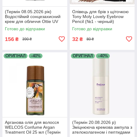
(Термін 08.05.2026 рік)
Олівець для брів з щіточкою
Водостійкий сонцезахисний
Tony Moly Lovely Eyebrow
крем для обличчя Ottie UV
Pencil (№1 - черный)
Defense Sun Fluid
Готово до відправки
Готово до відправки
SPF43/PA++ 50м
156
32
₴
₴
390 ₴
80 ₴
ОРИГІНАЛ
–40%
ОРИГІНАЛ
–40%
Арганова олія для волосся
(Термін 20.08.2026 р)
WELCOS Confume Argan
Зміцнююча кремова ампула з
Treatment Oil 25 мл (Термін
ателоколагеном і пептидами
17.05.2026 р)
Fraijour Retin-Collagen 3D