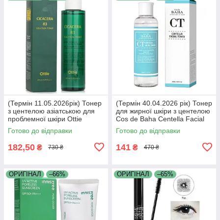
(Термін 11.05.2026рік) Тонер
(Термін 40.04.2026 рік) Тонер
з центелою азіатською для
для жирної шкіри з центелою
проблемної шкіри Ottie
Cos de Baha Centella Facial
Cicacera 83 Solution Toner
Toner 200 мл
Готово до відправки
Готово до відправки
200мл
182,50
141
₴
₴
730 ₴
470 ₴
ОРИГІНАЛ
–66%
ОРИГІНАЛ
–65%