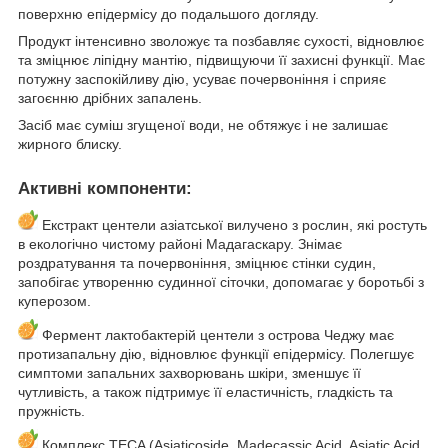
поверхню епідермісу до подальшого догляду.
Продукт інтенсивно зволожує та позбавляє сухості, відновлює
та зміцнює ліпідну мантію, підвищуючи її захисні функції. Має
потужну заспокійливу дію, усуває почервоніння і сприяє
загоєнню дрібних запалень.
Засіб має суміш згущеної води, не обтяжує і не залишає
жирного блиску.
Активні компоненти:
Екстракт центели азіатської вилучено з рослин, які ростуть
в екологічно чистому районі Мадагаскару. Знімає
роздратування та почервоніння, зміцнює стінки судин,
запобігає утворенню судинної сіточки, допомагає у боротьбі з
куперозом.
Фермент лактобактерій центели з острова Чеджу має
протизапальну дію, відновлює функції епідермісу. Полегшує
симптоми запальних захворювань шкіри, зменшує її
чутливість, а також підтримує її еластичність, гладкість та
пружність.
Комплекс TECA (Asiaticoside, Madecassic Acid, Asiatic Acid,