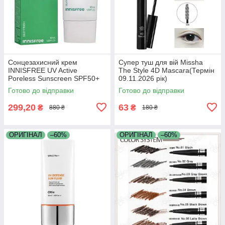
Сонцезахисний крем
Супер туш для вій Missha
INNISFREE UV Active
The Style 4D Mascara(Термін
Poreless Sunscreen SPF50+
09.11.2026 рік)
PA (Термін 22.06.2026 р)
Готово до відправки
Готово до відправки
299,20
63
₴
₴
880 ₴
180 ₴
ОРИГІНАЛ
–60%
ОРИГІНАЛ
–60%