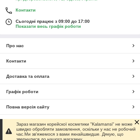
Контакти
Сьогодні працює з 09:00 до 17:00
Показати весь графік роботи
Про нас
Контакти
Доставка та оплата
Графік роботи
Повна версія сайту
Сайт створено на маркетплейсі
Prom.ua
Зараз магазин корейскої косметики "Kalamansi" не може
швидко обробляти замовлення, оскільки у нас не робочий
час.Ми зв'яжемося з вами якнайшвидше. Дякую, що
Політика конфіденційності
звернулися до нашого магазину.