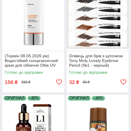
(Термін 08.05.2026 рік)
Олівець для брів з щіточкою
Водостійкий сонцезахисний
Tony Moly Lovely Eyebrow
крем для обличчя Ottie UV
Pencil (№1 - черный)
Defense Sun Fluid
Готово до відправки
Готово до відправки
SPF43/PA++ 50м
156
32
₴
₴
390 ₴
80 ₴
ОРИГІНАЛ
–40%
ОРИГІНАЛ
–40%