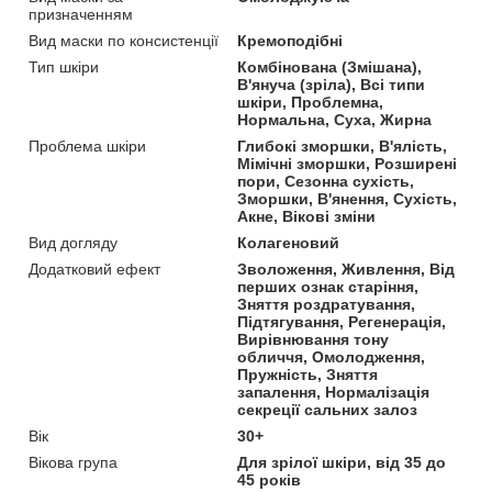
призначенням
Вид маски по консистенції
Кремоподібні
Тип шкіри
Комбінована (Змішана),
В'януча (зріла), Всі типи
шкіри, Проблемна,
Нормальна, Суха, Жирна
Проблема шкіри
Глибокі зморшки, В'ялість,
Мімічні зморшки, Розширені
пори, Сезонна сухість,
Зморшки, В'янення, Сухість,
Акне, Вікові зміни
Вид догляду
Колагеновий
Додатковий ефект
Зволоження, Живлення, Від
перших ознак старіння,
Зняття роздратування,
Підтягування, Регенерація,
Вирівнювання тону
обличчя, Омолодження,
Пружність, Зняття
запалення, Нормалізація
секреції сальних залоз
Вік
30+
Вікова група
Для зрілої шкіри, від 35 до
45 років