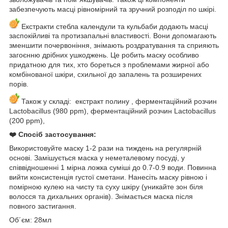
забезпечують масці рівномірний та зручний розподіл по шкірі.
Екстракти стебла календули та кульбаби додають масці
заспокійливі та протизапальні властивості. Вони допомагають
зменшити почервоніння, знімають роздратування та сприяють
загоєнню дрібних ушкоджень. Це робить маску особливо
придатною для тих, хто бореться з проблемами жирної або
комбінованої шкіри, схильної до запалень та розширених
порів.
Також у складі: екстракт полину , ферментаційний розчин
Lactobacillus (980 ppm), ферментаційний розчин Lactobacillus
(200 ppm),
❤️ Спосіб застосування:
Використовуйте маску 1-2 рази на тиждень на регулярній
основі. Замішується маска у неметалевому посуді, у
співвідношенні 1 мірна ложка суміші до 0.7-0.9 води. Повинна
вийти консистенція густої сметани. Нанесіть маску рівною і
помірною кулею на чисту та суху шкіру (уникайте зон біля
волосся та дихальних органів). Знімається маска після
повного застигання.
Об´єм: 28мл