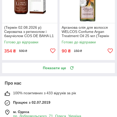
(Термін 02.08.2026 р)
Арганова олія для волосся
Сироватка з ретинолом і
WELCOS Confume Argan
бакучіолом COS DE BAHA L1
Treatment Oil 25 мл (Термін
Level 1 Bakuchiol Retinol
17.05.2026 р)
Готово до відправки
Готово до відправки
Serum 30 мл
354
90
₴
₴
590 ₴
150 ₴
Показати ще
Про нас
100% позитивних з 433 відгуків за рік
Працює з 02.07.2019
м. Одеса
пр. Добровольского, 71, Одеса, Україна