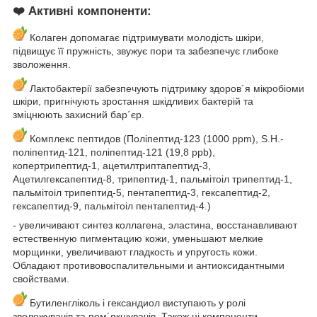
❤️ Активні компоненти:
Колаген допомагає підтримувати молодість шкіри,
підвищує її пружність, звужує пори та забезпечує глибоке
зволоження.
Лактобактерії забезпечують підтримку здоров´я мікробіоми
шкіри, пригнічують зростання шкідливих бактерій та
зміцнюють захисний бар´єр.
Комплекс пептидов (Поліпептид-123 (1000 ppm), S.H.-
поліпептид-121, поліпептид-121 (19,8 ppb),
копертрипептид-1, ацетилтриптапептид-3,
Ацетилгексапептид-8, трипептид-1, пальмітоіл трипептид-1,
пальмітоіл трипептид-5, пентапептид-3, гексапептид-2,
гексапептид-9, пальмітоіл пентапептид-4.)
- увеличивают синтез коллагена, эластина, восстанавливают
естественную пигментацию кожи, уменьшают мелкие
морщинки, увеличивают гладкость и упругость кожи.
Обладают противовоспалительными и антиоксидантными
свойствами.
Бутиленгліколь і гександиол виступають у ролі
зволожувачів та пом´якшувачів. Також ці компоненти