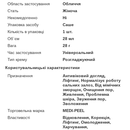
Область застосування
Обличчя
Стать
Жіноча
Некомедогенно
Ні
Упаковка засобу
Саше
Кількість в упаковці
1 шт.
Об`єм
28 мл
Вага
28 г
Час застосування
Універсальний
Тип крему
Розгладжуючий
Користувальницькі характеристики
Призначення
Антивіковий догляд,
Ліфтинг, Нормалізує роботу
сальних залоз, Від мімічних
зморщок, Очищення пор,
Живлення, Проблемна
шкіра, Звуження пор,
Зволоження
Торговельна марка
MEDI-PEEL
Властивості
Відновлення, Корекція,
Ліфтинг, Омолодження,
Харчування,