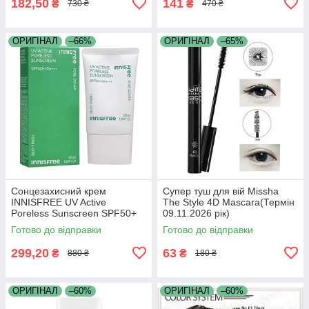
182,50
141
₴
₴
730 ₴
470 ₴
ОРИГІНАЛ
–66%
ОРИГІНАЛ
–65%
Сонцезахисний крем
Супер туш для вій Missha
INNISFREE UV Active
The Style 4D Mascara(Термін
Poreless Sunscreen SPF50+
09.11.2026 рік)
PA (Термін 22.06.2026 р)
Готово до відправки
Готово до відправки
299,20
63
₴
₴
880 ₴
180 ₴
ОРИГІНАЛ
–60%
ОРИГІНАЛ
–60%