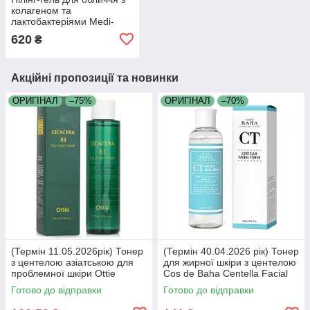
колагеном та
лактобактеріями Medi-
Peel Red Lacto Collagen
620
₴
Konjac Peeling Gel 95 мл
Акційні пропозиції та новинки
ОРИГІНАЛ
–75%
ОРИГІНАЛ
–70%
(Термін 11.05.2026рік) Тонер
(Термін 40.04.2026 рік) Тонер
з центелою азіатською для
для жирної шкіри з центелою
проблемної шкіри Ottie
Cos de Baha Centella Facial
Cicacera 83 Solution Toner
Toner 200 мл
Готово до відправки
Готово до відправки
200мл