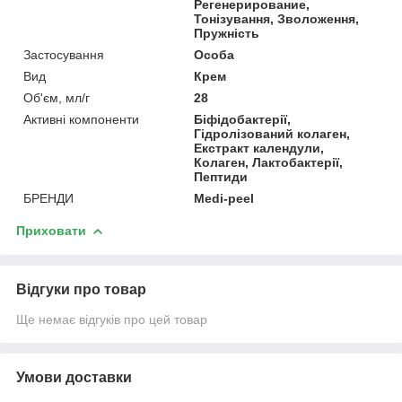
Регенерирование,
Тонізування, Зволоження,
Пружність
Застосування
Особа
Вид
Крем
Об'єм, мл/г
28
Активні компоненти
Біфідобактерії,
Гідролізований колаген,
Екстракт календули,
Колаген, Лактобактерії,
Пептиди
БРЕНДИ
Medi-peel
Приховати
Відгуки про товар
Ще немає відгуків про цей товар
Умови доставки