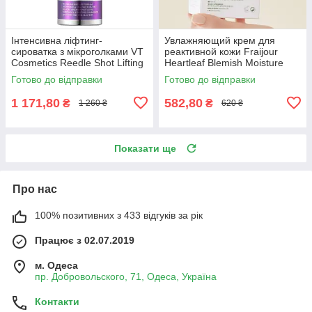
Інтенсивна ліфтинг-
Увлажняющий крем для
сироватка з мікроголками VT
реактивной кожи Fraijour
Cosmetics Reedle Shot Lifting
Heartleaf Blemish Moisture
Serum 50 мл
Cream 100 мл
Готово до відправки
Готово до відправки
1 171,80
582,80
₴
₴
1 260 ₴
620 ₴
Показати ще
Про нас
100% позитивних з 433 відгуків за рік
Працює з 02.07.2019
м. Одеса
пр. Добровольского, 71, Одеса, Україна
Контакти