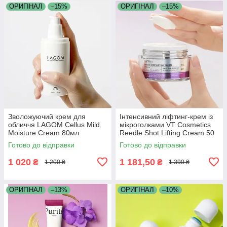
ОРИГІНАЛ
–15%
ОРИГІНАЛ
–15%
Зволожуючий крем для
Інтенсивний ліфтинг-крем із
обличчя LAGOM Cellus Mild
мікроголками VT Cosmetics
Moisture Cream 80мл
Reedle Shot Lifting Cream 50
мл
Готово до відправки
Готово до відправки
1 020
1 181,50
₴
₴
1 200 ₴
1 390 ₴
ОРИГІНАЛ
–13%
ОРИГІНАЛ
–10%