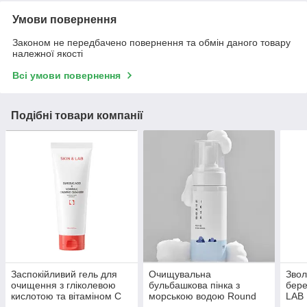
Умови повернення
Законом не передбачено повернення та обмін даного товару
належної якості
Всі умови повернення
Подібні товари компанії
Заспокійливий гель для
Очищувальна
Звол
очищення з гліколевою
бульбашкова пінка з
бер
кислотою та вітаміном C
морською водою Round
LAB 
SKIN&LAB Glycolic Acid
Lab 1025 Dokdo Bubble
Mois