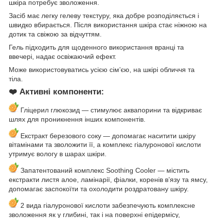
шкіра потребує зволоження.
Засіб має легку гелеву текстуру, яка добре розподіляється і
швидко вбирається. Після використання шкіра стає ніжною на
дотик та свіжою за відчуттям.
Гель підходить для щоденного використання вранці та
ввечері, надає освіжаючий ефект.
Може використовуватись усією сім’єю, на шкірі обличчя та
тіла.
❤️ Активні компоненти:
Гліцерил глюкозид — стимулює аквапорини та відкриває
шлях для проникнення інших компонентів.
Екстракт березового соку — допомагає наситити шкіру
вітамінами та зволожити її, а комплекс гіалуронової кислоти
утримує вологу в шарах шкіри.
Запатентований комплекс Soothing Cooler — містить
екстракти листя алое, ламінарії, фіалки, коренів в’язу та ямсу,
допомагає заспокоїти та охолодити роздратовану шкіру.
2 вида гіалуронової кислоти забезпечують комплексне
зволоження як у глибині, так і на поверхні епідермісу,