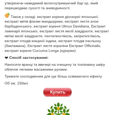
утворюючи невидимий вологоутримуючий бар´єр, який
перешкоджає сухості та зневодненості.
Також у складі: екстракт кореня діоскореї японської,
екстракт квітів фіалки мандшурики, екстракт листя алое
барбаденського, екстракт кореня Ulmus Davidiana, Екстракт
ламінарії японської, екстракт листя мелії азадірахти, екстракт
квітки мелії азадірахти, пентиленгліколь, каприлілгліколь,
екстракт плодів кокцинії індика, екстракт плодів пасльону
(баклажана), Екстракт листя кораліни Екстракт Officinalis,
екстракт кореня Curcuma Longa (куркуми).
❤️
Спосіб застосування:
Наносити вранці та ввечері на очищену та тонізовану шкіру
обличчя легкими масажними рухами.
Тримати охолодженим для ще більш освіжаючого ефекту.
Об´єм: 150мл