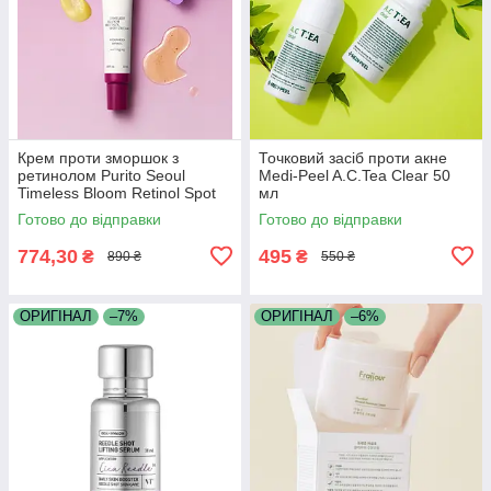
Крем проти зморшок з
Точковий засіб проти акне
ретинолом Purito Seoul
Medi-Peel A.C.Tea Clear 50
Timeless Bloom Retinol Spot
мл
Cream 30 мл
Готово до відправки
Готово до відправки
774,30
495
₴
₴
890 ₴
550 ₴
ОРИГІНАЛ
–7%
ОРИГІНАЛ
–6%