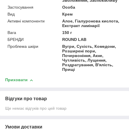
Зволоження, Заспокійливу
Застосування
Особа
Вид
Крем
Активні компоненти
Алое, Гіалуронова кислота,
Екстракт ламінарії
Вага
150 г
БРЕНДИ
ROUND LAB
Проблема шкіри
Вугри, Сухість, Комедони,
Розширені пори,
Почервоніння, Акне,
Чутливість, Лущення,
Роздратування, В'ялість,
Прищі
Приховати
Відгуки про товар
Ще немає відгуків про цей товар
Умови доставки