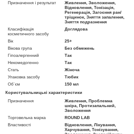
Призначення і результат
Живлення, Зволоження,
Відновлення, Тонізація,
Регенерація, Загоєння ран/
тріщинок, Зняття запалення,
Зняття подразнення
Класифікація
Доглядова
косметичного засобу
Вік
25+
Вікова група
Без обмежень
Гіпоалергенний
Так
Некомедогенно
Так
Стать
Жіноча
Упаковка засобу
Тюбик
Об`єм
150 мл
Користувальницькі характеристики
Призначення
Живлення, Проблемна
шкіра, Протизапальний,
Зволоження
Торговельна марка
ROUND LAB
Властивості
Відновлення, Лікування,
Харчування, Тонізування,