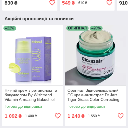
830
549
910
₴
₴
610 ₴
Vitamin C Calming
Foam 150 мл
Cleanser 150 мл
Акційні пропозиції та новинки
–22%
ОРИГІНАЛ
–20%
Нічний крем з ретинолом та
Оригінал Відновлювальний
бакучиолом By Wishtrend
СС крем-антистрес Dr.Jart+
Vitamin A-mazing Bakuchiol
Tiger Grass Color Correcting
Night Cream 30 мл
Treatment SPF20 50 мл
Готово до відправки
Готово до відправки
1 092
1 240
₴
₴
1 400 ₴
1 550 ₴