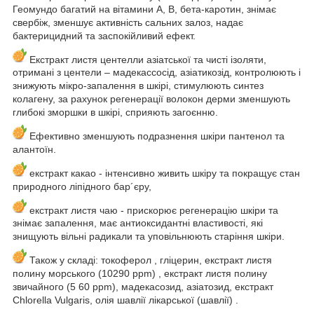
Геомундо багатий на вітамини А, B, бета-каротин, знімає
свербіж, зменшує активність сальних залоз, надає
бактерицидний та заспокійливий ефект.
Екстракт листя центелли азіатської та чисті ізоляти,
отримані з центели – мадекассосід, азіатикозід, контролюють і
знижують мікро-запалення в шкірі, стимулюють синтез
колагену, за рахунок регенерації волокон дерми зменшують
глибокі зморшки в шкірі, сприяють загоєнню.
Ефективно зменшують подразнення шкіри пантенол та
алантоїн.
екстракт какао - інтенсивно живить шкіру та покращує стан
природного ліпідного бар´єру,
екстракт листя чаю - прискорює регенерацію шкіри та
знімає запалення, має антиоксидантні властивості, які
знищують вільні радикали та уповільнюють старіння шкіри.
Також у складі: токоферол , гліцерин, екстракт листя
полину морського (10290 ppm) , екстракт листя полину
звичайного (5 60 ppm), мадекасозид, азіатозид, екстракт
Chlorella Vulgaris, олія шавлії лікарської (шавлії) .