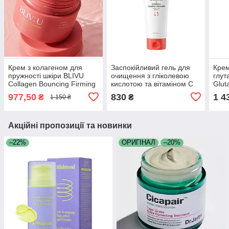
Крем з колагеном для
Заспокійливий гель для
Крем
пружності шкіри BLIVU
очищення з гліколевою
глут
Collagen Bouncing Firming
кислотою та вітаміном C
Glut
Cream 80 мл
SKIN&LAB Glycolic Acid
Cre
977,50
830
1 4
₴
₴
1 150 ₴
Vitamin C Calming
Cleanser 150 мл
Акційні пропозиції та новинки
–22%
ОРИГІНАЛ
–20%