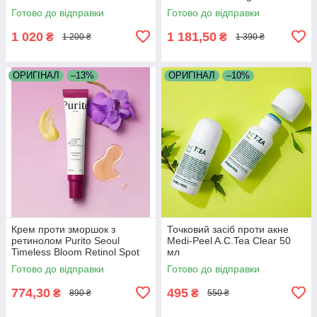
мл
Готово до відправки
Готово до відправки
1 020
1 181,50
₴
₴
1 200 ₴
1 390 ₴
ОРИГІНАЛ
–13%
ОРИГІНАЛ
–10%
Крем проти зморшок з
Точковий засіб проти акне
ретинолом Purito Seoul
Medi-Peel A.C.Tea Clear 50
Timeless Bloom Retinol Spot
мл
Cream 30 мл
Готово до відправки
Готово до відправки
774,30
495
₴
₴
890 ₴
550 ₴