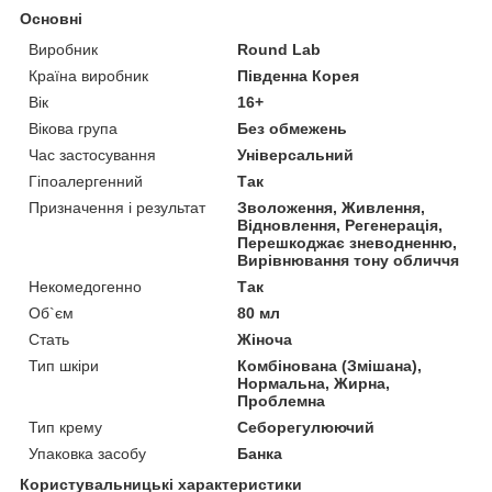
Основні
Виробник
Round Lab
Країна виробник
Південна Корея
Вік
16+
Вікова група
Без обмежень
Час застосування
Універсальний
Гіпоалергенний
Так
Призначення і результат
Зволоження, Живлення,
Відновлення, Регенерація,
Перешкоджає зневодненню,
Вирівнювання тону обличчя
Некомедогенно
Так
Об`єм
80 мл
Стать
Жіноча
Тип шкіри
Комбінована (Змішана),
Нормальна, Жирна,
Проблемна
Тип крему
Себорегулюючий
Упаковка засобу
Банка
Користувальницькі характеристики