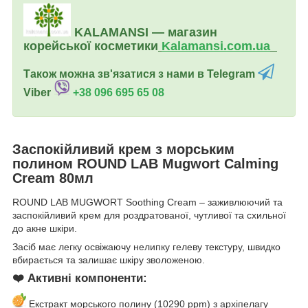
KALAMANSI — магазин
корейської косметики
Kalamansi.c
om.ua
Також можна зв'язатися з нами в Telegram
Viber
+38 096 695 65 08
Заспокійливий крем з морським
полином ROUND LAB Mugwort Calming
Cream 80мл
ROUND LAB MUGWORT Soothing Cream – заживлюючий та
заспокійливий крем для роздратованої, чутливої та схильної
до акне шкіри.
Засіб має легку освіжаючу нелипку гелеву текстуру, швидко
вбирається та залишає шкіру зволоженою.
❤️ Активні компоненти:
Екстракт морського полину (10290 ppm) з архіпелагу