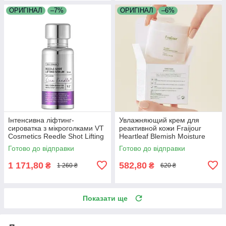
ОРИГІНАЛ
–7%
ОРИГІНАЛ
–6%
Інтенсивна ліфтинг-
Увлажняющий крем для
сироватка з мікроголками VT
реактивной кожи Fraijour
Cosmetics Reedle Shot Lifting
Heartleaf Blemish Moisture
Serum 50 мл
Cream 100 мл
Готово до відправки
Готово до відправки
1 171,80
582,80
₴
₴
1 260 ₴
620 ₴
Показати ще