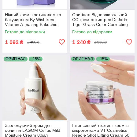
Нічний крем з ретинолом та
Оригінал Відновлювальний
бакучиолом By Wishtrend
СС крем-антистрес Dr.Jart+
Vitamin A-mazing Bakuchiol
Tiger Grass Color Correcting
Night Cream 30 мл
Treatment SPF20 50 мл
Готово до відправки
Готово до відправки
1 092
1 240
₴
₴
1 400 ₴
1 550 ₴
ОРИГІНАЛ
–15%
ОРИГІНАЛ
–15%
Зволожуючий крем для
Інтенсивний ліфтинг-крем із
обличчя LAGOM Cellus Mild
мікроголками VT Cosmetics
Moisture Cream 80мл
Reedle Shot Lifting Cream 50