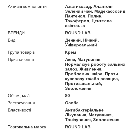
Активні компоненти
Азіатикозид, Алантоїн,
Зелений чай, Мадекассосид,
Пантенол, Полин,
Токоферол, Центелла
азіатська
БРЕНДИ
ROUND LAB
Вид
Денний, Нічний,
Універсальний
Група товарів
Крем
Призначення
Акне, Матування,
Нормалізує роботу сальних
залоз, Живлення,
Проблемна шкіра, Проти
куперозу та/або розацеа,
Протизапальний,
Зволоження
Об'єм, мл/г
80
Застосування
Особа
Властивості
Антибактеріальне
Лікування, Матування,
Тонізування, Зволоження
Торговельна марка
ROUND LAB